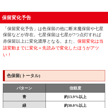
当該変動中
保留変化予告
「保留変化予告」は色保留の他に断末魔保留や七星
保留などが存在。七星保留は七星が7つ点灯すれば
赤保留以上に変化濃厚となる。また、
保留変化は当
該変動までに変化＝先読みで変化したほうがアツ
い！
色保留(トータル)
パターン
信頼度
青
約13.9%以上
緑
約30.0%以上