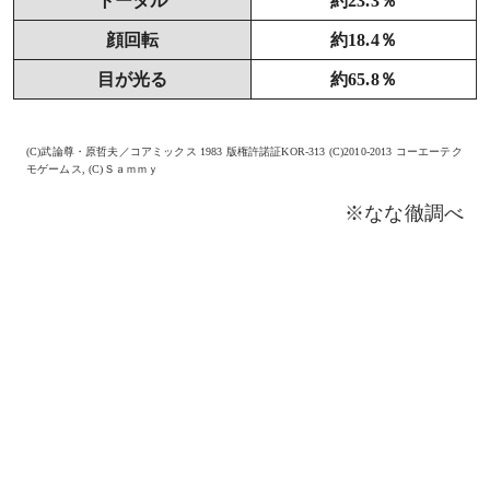
トータル
約23.3％
顔回転
約18.4％
目が光る
約65.8％
(C)武論尊・原哲夫／コアミックス 1983 版権許諾証KOR-313 (C)2010-2013 コーエーテク
モゲームス, (C)Ｓａｍｍｙ
※なな徹調べ