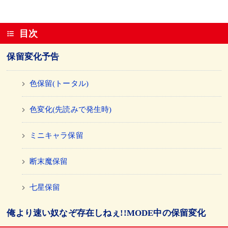
目次
保留変化予告
色保留(トータル)
色変化(先読みで発生時)
ミニキャラ保留
断末魔保留
七星保留
俺より速い奴なぞ存在しねぇ!!MODE中の保留変化