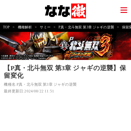
TOP
>
機種解析
>
サミー
>
P真・北斗無双 第3章 ジャギの逆襲
>
保留
【P真・北斗無双 第3章 ジャギの逆襲】保
留変化
機種名:P真・北斗無双 第3章 ジャギの逆襲
最終更新日:2024/08/22 11:51