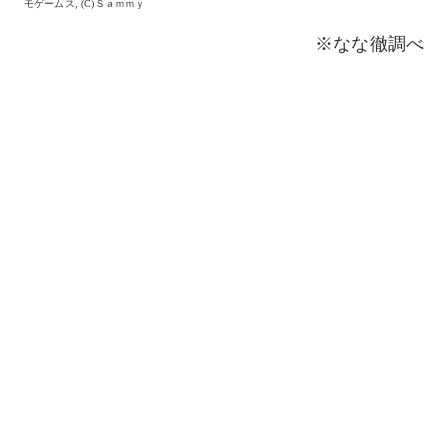
モゲームス, (C)Ｓａｍｍｙ
※なな徹調べ