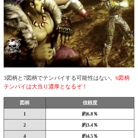
3図柄と7図柄でテンパイする可能性はない。
6図柄
テンパイは大当り濃厚となるぞ！
図柄
信頼度
1
約6.8％
2
約3.4％
4
約4.5％