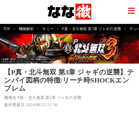
TOP
>
機種解析
>
サミー
>
P真・北斗無双 第3章 ジャギの逆襲
>
テン
【P真・北斗無双 第3章 ジャギの逆襲】テ
ンパイ図柄の特徴/リーチ時SHOCKエン
ブレム
機種名:P真・北斗無双 第3章 ジャギの逆襲
最終更新日:2024/08/22 11:56