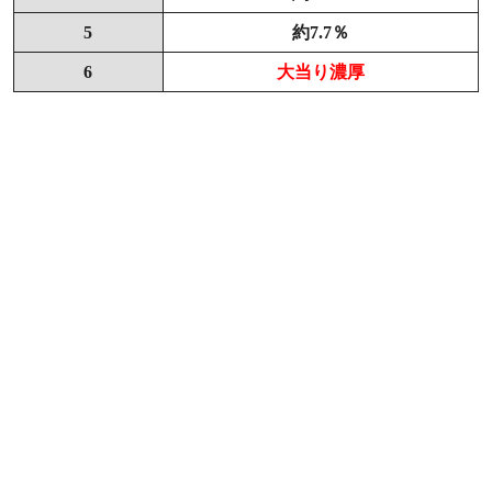
5
約7.7％
6
大当り濃厚