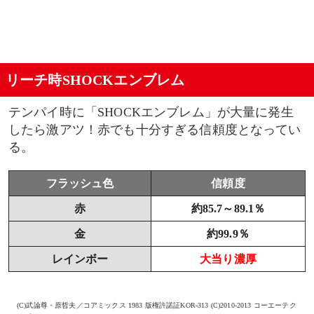
リーチ時SHOCKエンブレム
テンパイ時に「SHOCKエンブレム」が大量に発生
したら激アツ！赤でも十分すぎる信頼度となってい
る。
フラッシュ色
信頼度
赤
約85.7～89.1％
金
約99.9％
レインボー
大当り濃厚
(C)武論尊・原哲夫／コアミックス 1983 版権許諾証KOR-313 (C)2010-2013 コーエーテク