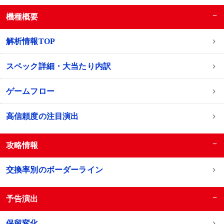
−
機種概要
解析情報TOP
スペック詳細・大当たり内訳
ゲームフロー
高信頼度の注目演出
−
攻略情報
交換率別のボーダーライン
−
予告演出
保留変化