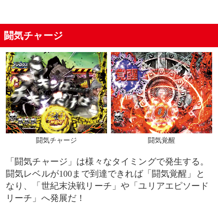
図柄アクション
闘気チャージ
あとX秒だ予告
キリン柄
闘気チャージ
闘気覚醒
「闘気チャージ」は様々なタイミングで発生する。
闘気レベルが100まで到達できれば「闘気覚醒」と
なり、「世紀末決戦リーチ」や「ユリアエピソード
リーチ」へ発展だ！