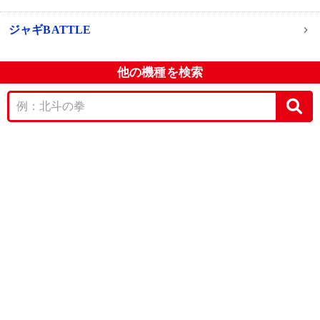
ジャギBATTLE
他の機種を検索