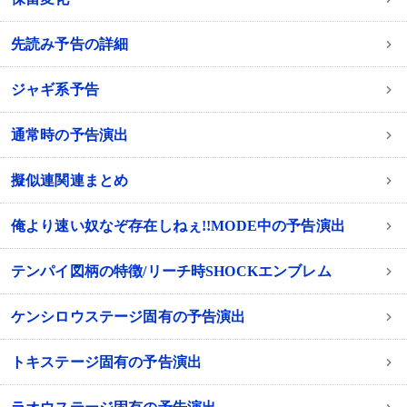
先読み予告の詳細
ジャギ系予告
通常時の予告演出
擬似連関連まとめ
俺より速い奴なぞ存在しねぇ!!MODE中の予告演出
テンパイ図柄の特徴/リーチ時SHOCKエンブレム
ケンシロウステージ固有の予告演出
トキステージ固有の予告演出