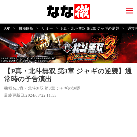
TOP
>
機種解析
>
サミー
>
P真・北斗無双 第3章 ジャギの逆襲
>
通常
【P真・北斗無双 第3章 ジャギの逆襲】通
常時の予告演出
機種名:P真・北斗無双 第3章 ジャギの逆襲
最終更新日:2024/08/22 11:53