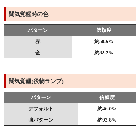
闘気覚醒時の色
パターン
信頼度
赤
約50.6%
金
約82.2%
闘気覚醒(役物ランプ)
パターン
信頼度
デフォルト
約46.0%
強パターン
約93.8%