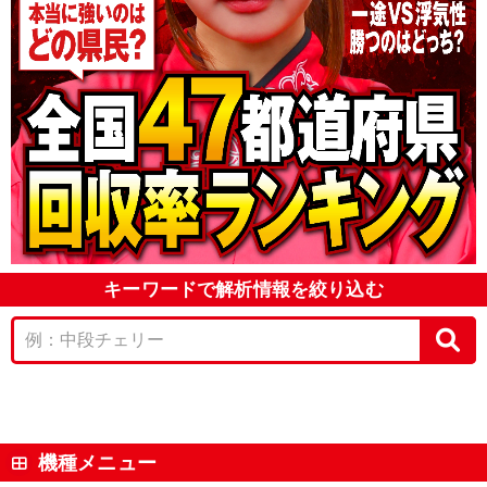
キーワードで解析情報を絞り込む
機種メニュー