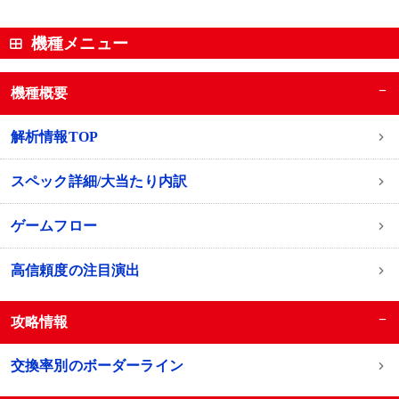
機種メニュー
−
機種概要
解析情報TOP
スペック詳細/大当たり内訳
ゲームフロー
高信頼度の注目演出
−
攻略情報
交換率別のボーダーライン