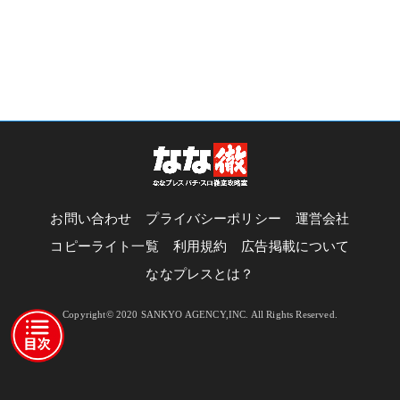
お問い合わせ
プライバシーポリシー
運営会社
コピーライト一覧
利用規約
広告掲載について
ななプレスとは？
Copyright© 2020 SANKYO AGENCY,INC. All Rights Reserved.