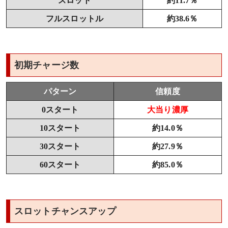
スロット
約11.7％
フルスロットル
約38.6％
初期チャージ数
パターン
信頼度
0スタート
大当り濃厚
10スタート
約14.0％
30スタート
約27.9％
60スタート
約85.0％
スロットチャンスアップ