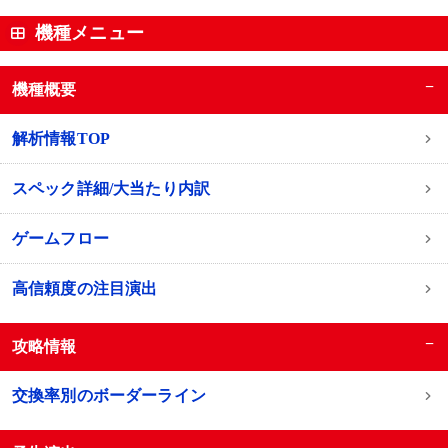
機種メニュー
−
機種概要
解析情報TOP
スペック詳細/大当たり内訳
ゲームフロー
高信頼度の注目演出
−
攻略情報
交換率別のボーダーライン