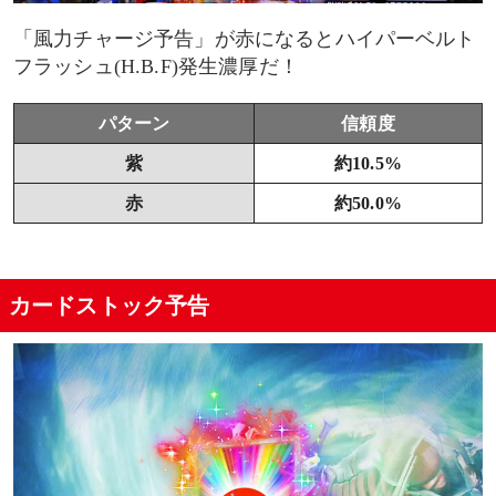
「風力チャージ予告」が赤になるとハイパーベルト
フラッシュ(H.B.F)発生濃厚だ！
パターン
信頼度
紫
約10.5%
赤
約50.0%
カードストック予告