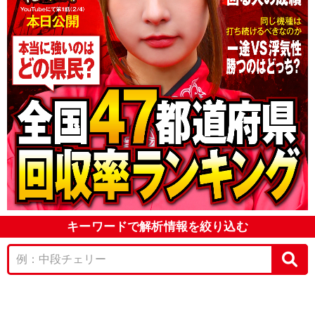
キーワードで解析情報を絞り込む