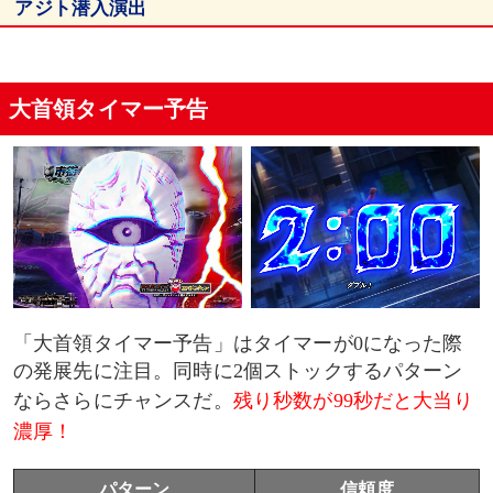
アジト潜入演出
大首領タイマー予告
「大首領タイマー予告」はタイマーが0になった際
の発展先に注目。同時に2個ストックするパターン
ならさらにチャンスだ。
残り秒数が99秒だと大当り
濃厚！
パターン
信頼度