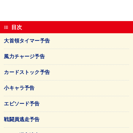
目次
大首領タイマー予告
風力チャージ予告
カードストック予告
小キャラ予告
エピソード予告
戦闘員逃走予告