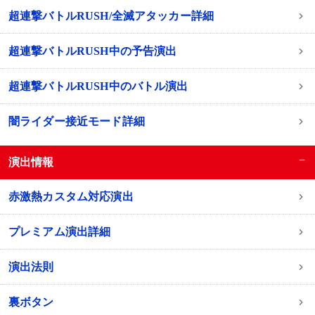
超連撃バトルRUSH/全滅アタッカー詳細
超連撃バトルRUSH中の予告演出
超連撃バトルRUSH中のバトル演出
闇ライダー接近モード詳細
−
演出情報
赤激熱カスタム対応演出
プレミアム演出詳細
演出法則
裏ボタン