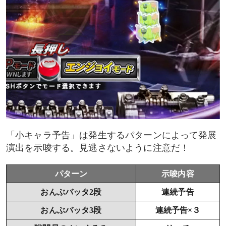
「小キャラ予告」は発生するパターンによって発展
演出を示唆する。見逃さないように注意だ！
パターン
示唆内容
おんぶバッタ2段
連続予告
おんぶバッタ3段
連続予告×３