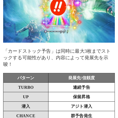
「カードストック予告」は同時に最大3枚までスト
ックする可能性があり、内容によって発展先を示
唆！
パターン
発展先/信頼度
TURBO
連続予告
UP
保留昇格
潜入
アジト潜入
CHANCE
群予告発生