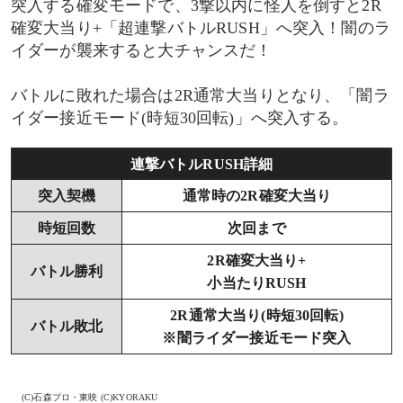
突入する確変モードで、3撃以内に怪人を倒すと2R
確変大当り+「超連撃バトルRUSH」へ突入！闇のラ
イダーが襲来すると大チャンスだ！
バトルに敗れた場合は2R通常大当りとなり、「闇ラ
イダー接近モード(時短30回転)」へ突入する。
連撃バトルRUSH詳細
突入契機
通常時の2R確変大当り
時短回数
次回まで
2R確変大当り+
バトル勝利
小当たりRUSH
2R通常大当り(時短30回転)
バトル敗北
※闇ライダー接近モード突入
(C)石森プロ・東映 (C)KYORAKU