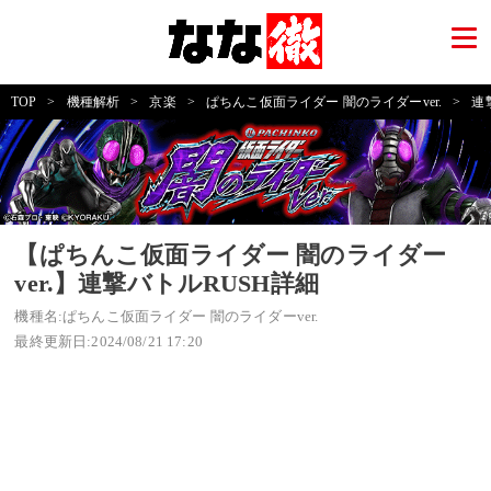
TOP
>
機種解析
>
京楽
>
ぱちんこ仮面ライダー 闇のライダーver.
>
連
【ぱちんこ仮面ライダー 闇のライダー
ver.】連撃バトルRUSH詳細
機種名:ぱちんこ仮面ライダー 闇のライダーver.
最終更新日:2024/08/21 17:20