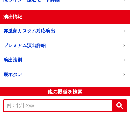
−
演出情報
赤激熱カスタム対応演出
プレミアム演出詳細
演出法則
裏ボタン
他の機種を検索