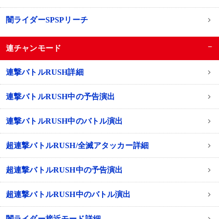
闇ライダーSPSPリーチ
−
連チャンモード
連撃バトルRUSH詳細
連撃バトルRUSH中の予告演出
連撃バトルRUSH中のバトル演出
超連撃バトルRUSH/全滅アタッカー詳細
超連撃バトルRUSH中の予告演出
超連撃バトルRUSH中のバトル演出
闇ライダー接近モード詳細