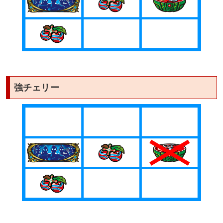
強チェリー