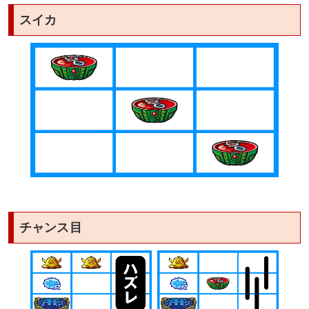
スイカ
チャンス目