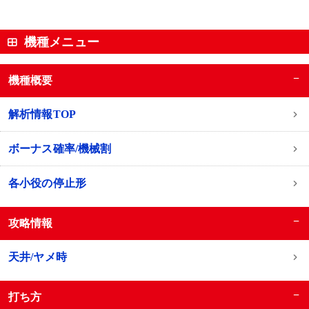
機種メニュー
−
機種概要
解析情報TOP
ボーナス確率/機械割
各小役の停止形
−
攻略情報
天井/ヤメ時
−
打ち方