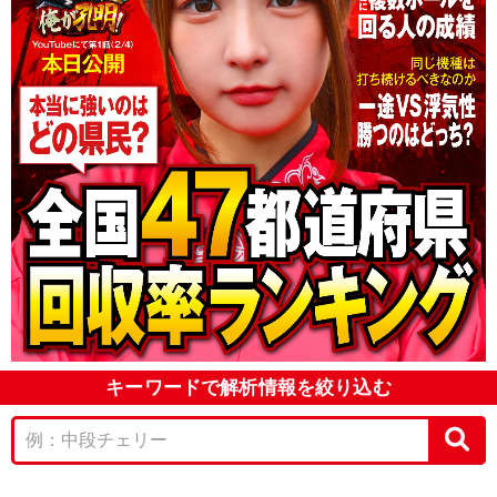
キーワードで解析情報を絞り込む