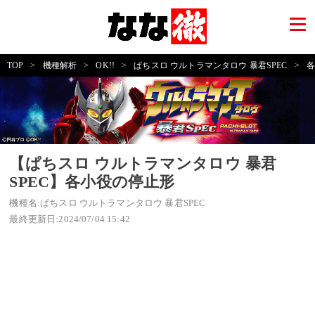
TOP
>
機種解析
>
OK!!
>
ぱちスロ ウルトラマンタロウ 暴君SPEC
>
各
【ぱちスロ ウルトラマンタロウ 暴君
SPEC】各小役の停止形
機種名:ぱちスロ ウルトラマンタロウ 暴君SPEC
最終更新日:2024/07/04 15:42