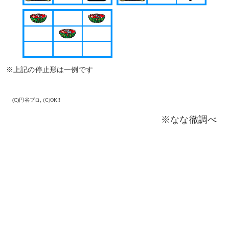
※上記の停止形は一例です
(C)円谷プロ, (C)OK!!
※なな徹調べ