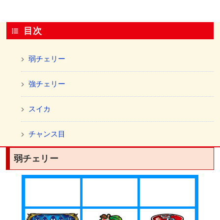
目次
弱チェリー
強チェリー
スイカ
チャンス目
弱チェリー