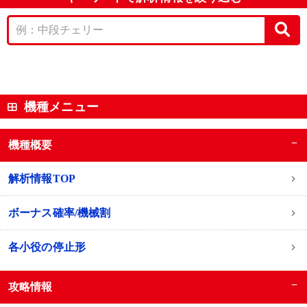
機種メニュー
−
機種概要
解析情報TOP
ボーナス確率/機械割
各小役の停止形
−
攻略情報