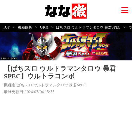
TOP
>
機種解析
>
OK!!
>
ぱちスロ ウルトラマンタロウ 暴君SPEC
>
ウ
【ぱちスロ ウルトラマンタロウ 暴君
SPEC】ウルトラコンボ
機種名:ぱちスロ ウルトラマンタロウ 暴君SPEC
最終更新日:2024/07/04 15:55