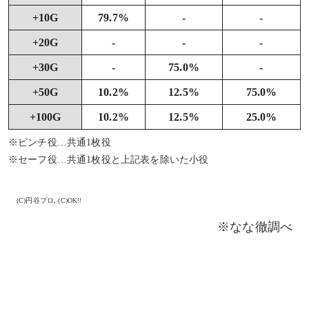
+10G
79.7%
-
-
+20G
-
-
-
+30G
-
75.0%
-
+50G
10.2%
12.5%
75.0%
+100G
10.2%
12.5%
25.0%
※ピンチ役…共通1枚役
※セーフ役…共通1枚役と上記表を除いた小役
(C)円谷プロ, (C)OK!!
※なな徹調べ