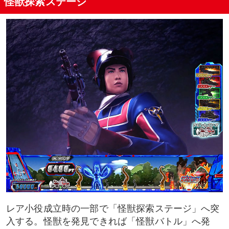
怪獣探索ステージ
レア小役成立時の一部で「怪獣探索ステージ」へ突
入する。怪獣を発見できれば「怪獣バトル」へ発