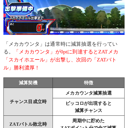
「メカカウンタ」は通常時に減算抽選を行ってい
る。
「メカカウンタ」が0ptに到達するとZATメカ
「スカイホエール」が出撃し、次回の「ZATバト
ル」勝利濃厚！
減算契機
特徴
メカカウンタ減算抽選
チャンス目成立時
ピッコロが出現すると
減算チャンス
周期中に貯めた
ZATバトル敗北時
ZATポイント分で全て減算