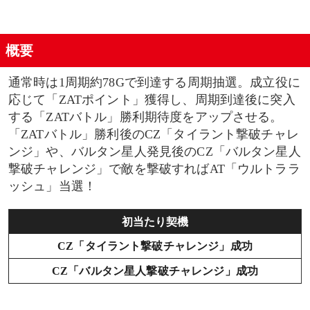
ZAT作戦
概要
メカカウンタ
通常時は1周期約78Gで到達する周期抽選。成立役に
チャンス目成立時のメカカウンタ減算抽選
応じて「ZATポイント」獲得し、周期到達後に突入
する「ZATバトル」勝利期待度をアップさせる。
怪獣探索ステージ
「ZATバトル」勝利後のCZ「タイラント撃破チャレ
ンジ」や、バルタン星人発見後のCZ「バルタン星人
怪獣バトル
撃破チャレンジ」で敵を撃破すればAT「ウルトララ
ッシュ」当選！
ZATモード
初当たり契機
ZATバトル
CZ「タイラント撃破チャレンジ」成功
CZ「バルタン星人撃破チャレンジ」成功
バルタン星人襲来ゾーン