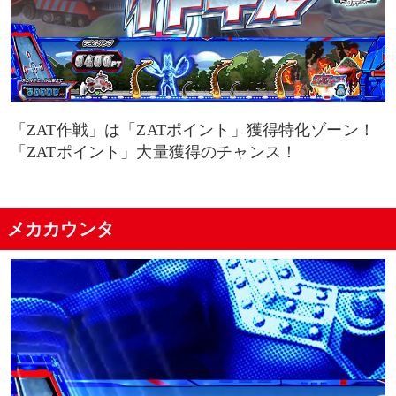
「ZAT作戦」は「ZATポイント」獲得特化ゾーン！
「ZATポイント」大量獲得のチャンス！
メカカウンタ