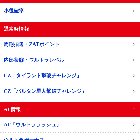
小役確率
−
通常時情報
周期抽選・ZATポイント
内部状態・ウルトラレベル
CZ「タイラント撃破チャレンジ」
CZ「バルタン星人撃破チャレンジ」
−
AT情報
AT「ウルトララッシュ」