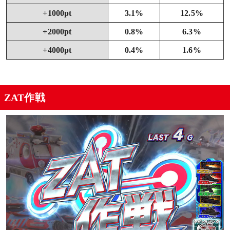
+1000pt
3.1%
12.5%
+2000pt
0.8%
6.3%
+4000pt
0.4%
1.6%
ZAT作戦