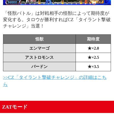
「怪獣バトル」は対戦相手の怪獣によって期待度が
変化する。タロウが勝利すればCZ「タイラント撃破
チャレンジ」当選！
怪獣
期待度
エンマーゴ
★×2.0
アストロモンス
★×2.5
バードン
★×3.5
>>CZ「タイラント撃破チャレンジ」の詳細はこち
ら
ZATモード