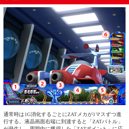
通常時は1G消化するごとにZATメカが1マスずつ進
行する。液晶画面右端に到達すると「ZATバトル」
が発生し、周期中に獲得した「ZATポイント」に応