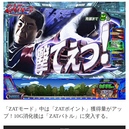
「ZATモード」中は「ZATポイント」獲得量がアッ
プ！10G消化後は「ZATバトル」に突入する。