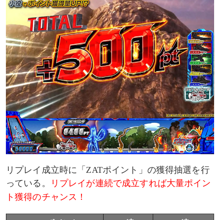
リプレイ成立時に「ZATポイント」の獲得抽選を行
っている。
リプレイが連続で成立すれば大量ポイン
ト獲得のチャンス！