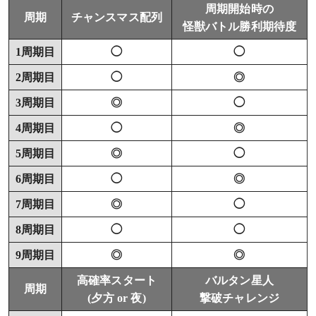
周期開始時の
周期
チャンスマス配列
怪獣バトル勝利期待度
1周期目
◯
◯
2周期目
◯
◎
3周期目
◎
◯
4周期目
◯
◎
5周期目
◎
◯
6周期目
◯
◎
7周期目
◎
◯
8周期目
◯
◯
9周期目
◎
◎
高確率スタート
バルタン星人
周期
(夕方 or 夜)
撃破チャレンジ