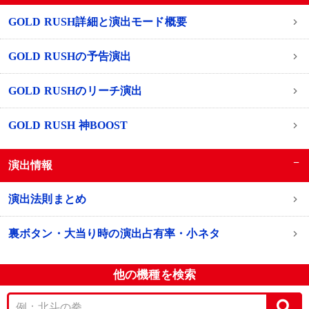
GOLD RUSH詳細と演出モード概要
GOLD RUSHの予告演出
GOLD RUSHのリーチ演出
GOLD RUSH 神BOOST
−
演出情報
演出法則まとめ
裏ボタン・大当り時の演出占有率・小ネタ
他の機種を検索