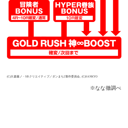
(C)大森藤ノ・SBクリエイティブ／ダンまち2製作委員会, (C)SANKYO
※なな徹調べ