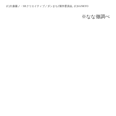
(C)大森藤ノ・SBクリエイティブ／ダンまち2製作委員会, (C)SANKYO
※なな徹調べ