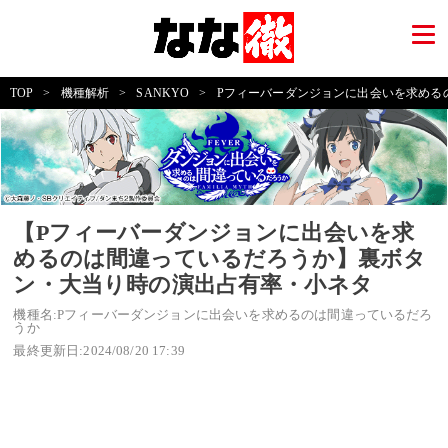
TOP
>
機種解析
>
SANKYO
>
Pフィーバーダンジョンに出会いを求める
【Pフィーバーダンジョンに出会いを求
めるのは間違っているだろうか】裏ボタ
ン・大当り時の演出占有率・小ネタ
機種名:Pフィーバーダンジョンに出会いを求めるのは間違っているだろ
うか
最終更新日:2024/08/20 17:39