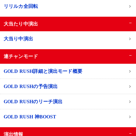
リリルカ全回転
−
大当たり中演出
大当り中演出
−
連チャンモード
GOLD RUSH詳細と演出モード概要
GOLD RUSHの予告演出
GOLD RUSHのリーチ演出
GOLD RUSH 神BOOST
−
演出情報