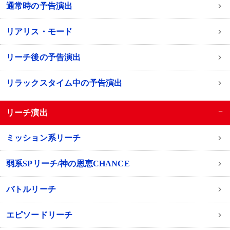
通常時の予告演出
リアリス・モード
リーチ後の予告演出
リラックスタイム中の予告演出
−
リーチ演出
ミッション系リーチ
弱系SPリーチ/神の恩恵CHANCE
バトルリーチ
エピソードリーチ