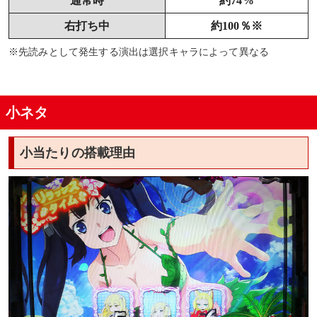
通常時
約74%
右打ち中
約100％※
※先読みとして発生する演出は選択キャラによって異なる
小ネタ
小当たりの搭載理由