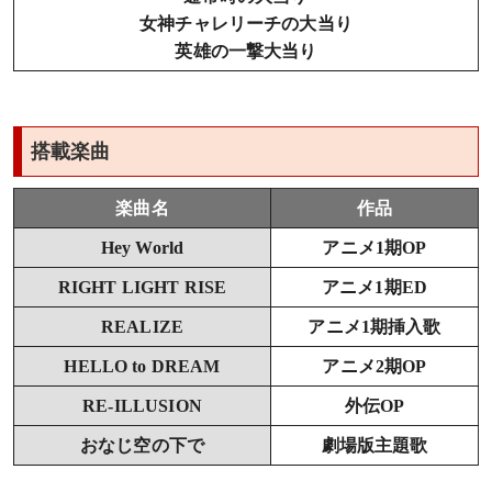
女神チャレリーチの大当り
英雄の一撃大当り
搭載楽曲
楽曲名
作品
Hey World
アニメ1期OP
RIGHT LIGHT RISE
アニメ1期ED
REALIZE
アニメ1期挿入歌
HELLO to DREAM
アニメ2期OP
RE-ILLUSION
外伝OP
おなじ空の下で
劇場版主題歌