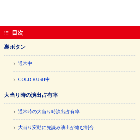
目次
裏ボタン
通常中
GOLD RUSH中
大当り時の演出占有率
通常時の大当り時演出占有率
大当り変動に先読み演出が絡む割合