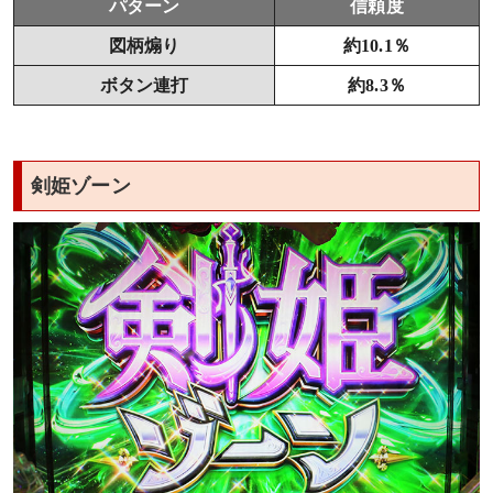
パターン
信頼度
図柄煽り
約10.1％
ボタン連打
約8.3％
剣姫ゾーン