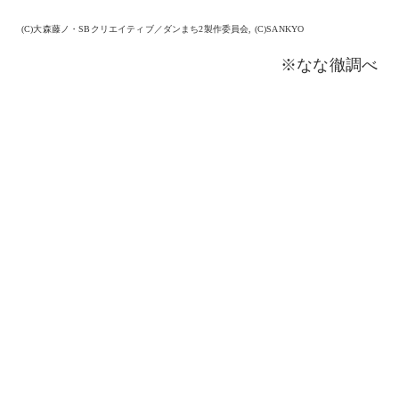
(C)大森藤ノ・SBクリエイティブ／ダンまち2製作委員会, (C)SANKYO
※なな徹調べ