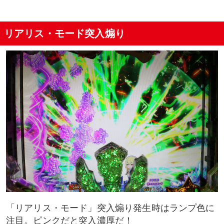
リアリス・モード突入煽り
「リアリス・モード」突入煽り発生時はランプ色に
注目。ピンクだと突入濃厚だ！