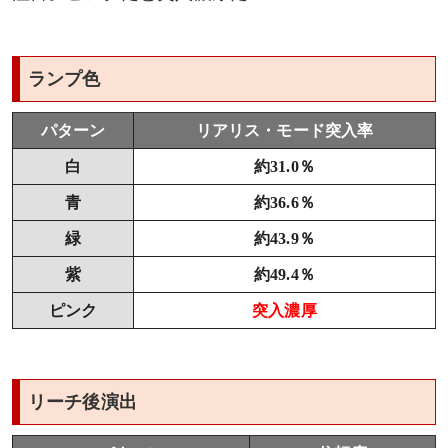
ランプ色
パターン
リアリス・モード突入率
白
約31.0％
青
約36.6％
緑
約43.9％
紫
約49.4％
ピンク
突入濃厚
リーチ後演出