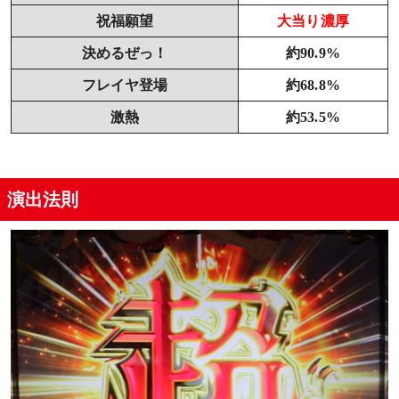
祝福願望
大当り濃厚
決めるぜっ！
約90.9%
フレイヤ登場
約68.8%
激熱
約53.5%
演出法則