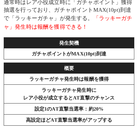
通常時はレア小役成立時に「ガチャポイント」獲得
抽選を行っており、ガチャポイントMAX(10pt)到達
で「ラッキーガチャ」が発生する。
「ラッキーガチ
ャ」発生時は報酬を獲得できる！
発生契機
ガチャポイントがMAX(10pt)到達
概要
ラッキーガチャ発生時は報酬を獲得
ラッキーガチャ発生時に
レア小役が成立するとAT直撃のチャンス
設定1のAT直撃当選率：約20%
高設定ほどAT直撃当選率がアップする