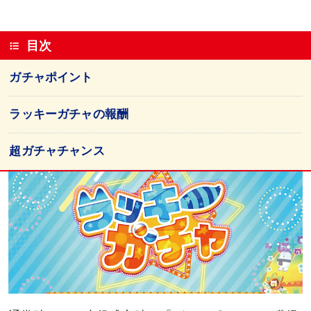
目次
ガチャポイント
ラッキーガチャの報酬
超ガチャチャンス