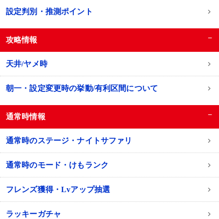
設定判別・推測ポイント
−
攻略情報
天井/ヤメ時
朝一・設定変更時の挙動/有利区間について
−
通常時情報
通常時のステージ・ナイトサファリ
通常時のモード・けもランク
フレンズ獲得・Lvアップ抽選
ラッキーガチャ