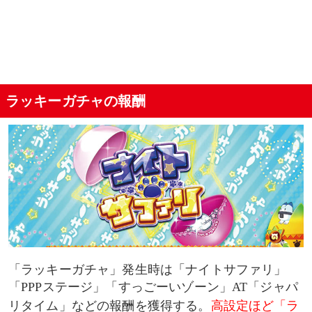
ラッキーガチャの報酬
「ラッキーガチャ」発生時は「ナイトサファリ」
「PPPステージ」「すっごーいゾーン」AT「ジャパ
リタイム」などの報酬を獲得する。
高設定ほど「ラ