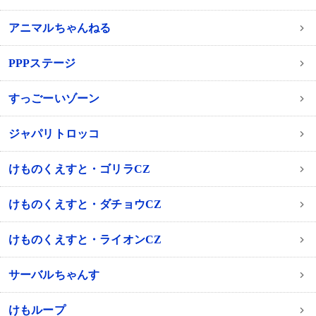
アニマルちゃんねる
PPPステージ
すっごーいゾーン
ジャパリトロッコ
けものくえすと・ゴリラCZ
けものくえすと・ダチョウCZ
けものくえすと・ライオンCZ
サーバルちゃんす
けもループ