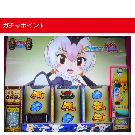
ガチャポイント