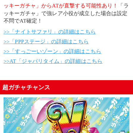
ッキーガチャ」からATが直撃する可能性あり！
「ラ
ッキーガチャ」で強レア小役が成立した場合は設定
不問でAT確定！
>>「ナイトサファリ」の詳細はこちら
>>「PPPステージ」の詳細はこちら
>>「すっごーいゾーン」の詳細はこちら
>>AT「ジャパリタイム」の詳細はこちら
超ガチャチャンス