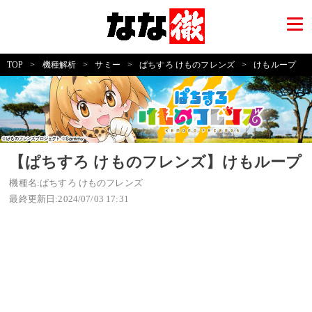
TOP
>
機種解析
>
サミー
>
ぱちすろ けものフレンズ
>
けもループ
【ぱちすろ けものフレンズ】けもループ
機種名:ぱちすろ けものフレンズ
最終更新日:2024/07/03 17:31