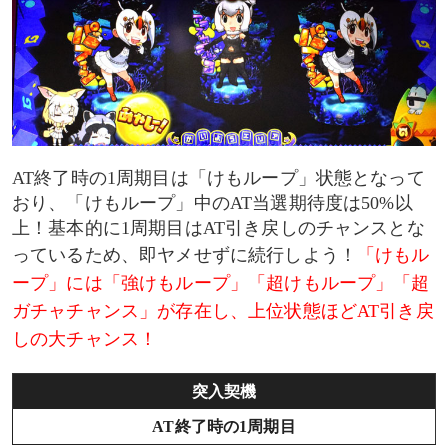
有利区間継続の見分け方
AT終了時の1周期目は「けもループ」状態となって
おり、「けもループ」中のAT当選期待度は50%以
上！基本的に1周期目はAT引き戻しのチャンスとな
っているため、即ヤメせずに続行しよう！
「けもル
ープ」には「強けもループ」「超けもループ」「超
ガチャチャンス」が存在し、上位状態ほどAT引き戻
しの大チャンス！
突入契機
AT終了時の1周期目