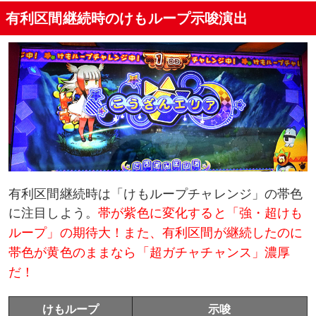
有利区間継続時のけもループ示唆演出
有利区間継続時は「けもループチャレンジ」の帯色
に注目しよう。
帯が紫色に変化すると「強・超けも
ループ」の期待大！また、有利区間が継続したのに
帯色が黄色のままなら「超ガチャチャンス」濃厚
だ！
けもループ
示唆