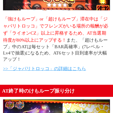
「強けもループ」or「超けもループ」滞在中は「ジ
ャパリトロッコ」でフレンズがいる場所の報酬が必
ず「ライオンCZ」以上に昇格するため、AT当選期
待度が80%以上にアップする！
また、「超けもルー
プ」中のATは毎セット「BAR高確率」(7レベル・
Lv4で抽選)になるため、AT6セット目到達率が大幅
アップ！
>>「ジャパリトロッコ」の詳細はこちら
AT終了時のけもループ振り分け