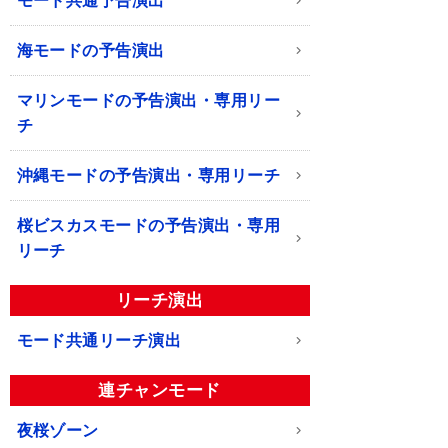
モード共通予告演出
海モードの予告演出
マリンモードの予告演出・専用リー
チ
沖縄モードの予告演出・専用リーチ
桜ビスカスモードの予告演出・専用
リーチ
リーチ演出
モード共通リーチ演出
連チャンモード
夜桜ゾーン