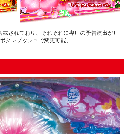
搭載されており、それぞれに専用の予告演出が用
ボタンプッシュで変更可能。