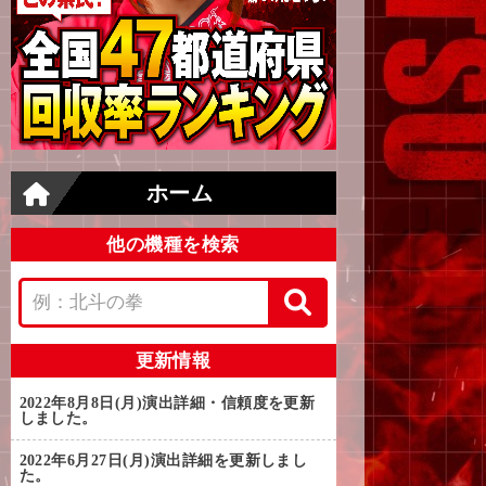
ホーム
他の機種を検索
更新情報
2022年8月8日(月)
演出詳細・信頼度を更新
しました。
2022年6月27日(月)
演出詳細を更新しまし
た。