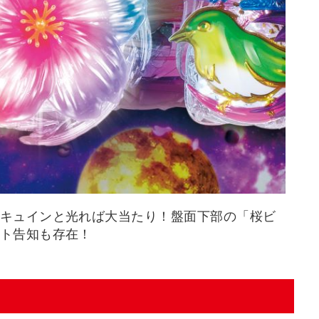
キュインと光れば大当たり！盤面下部の「桜ビ
ト告知も存在！