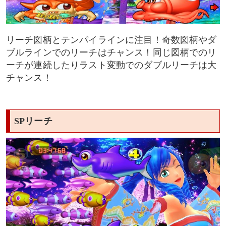
リーチ図柄とテンパイラインに注目！奇数図柄やダ
ブルラインでのリーチはチャンス！同じ図柄でのリ
ーチが連続したりラスト変動でのダブルリーチは大
チャンス！
SPリーチ