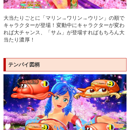
大当たりごとに「マリン→ワリン→ウリン」の順で
キャラクターが登場！変動中にキャラクターが変わ
れば大チャンス、「サム」が登場すればもちろん大
当たり濃厚！
テンパイ図柄