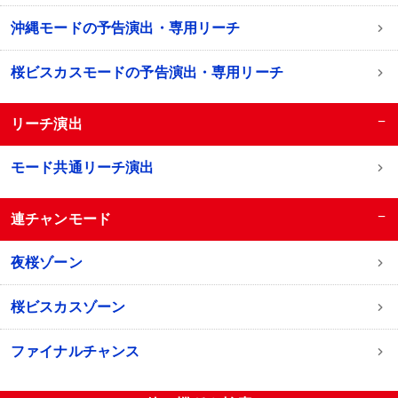
沖縄モードの予告演出・専用リーチ
桜ビスカスモードの予告演出・専用リーチ
−
リーチ演出
モード共通リーチ演出
−
連チャンモード
夜桜ゾーン
桜ビスカスゾーン
ファイナルチャンス