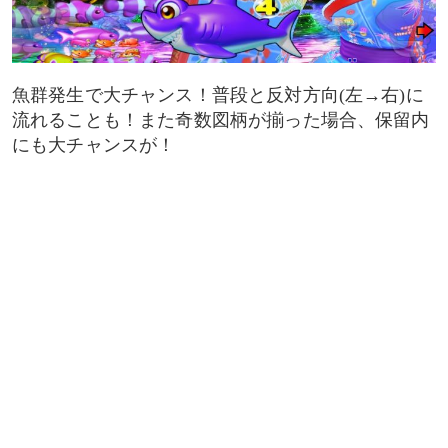
魚群発生で大チャンス！普段と反対方向(左→右)に
流れることも！また奇数図柄が揃った場合、保留内
にも大チャンスが！