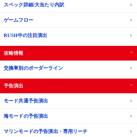
スペック詳細/大当たり内訳
ゲームフロー
RUSH中の注目演出
−
攻略情報
交換率別のボーダーライン
−
予告演出
モード共通予告演出
海モードの予告演出
マリンモードの予告演出・専用リーチ