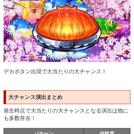
デカボタン出現で大当たりの大チャンス！
大チャンス演出まとめ
発生時点で大当たりの大チャンスとなる演出は他に
も多数存在！
パターン
信頼度