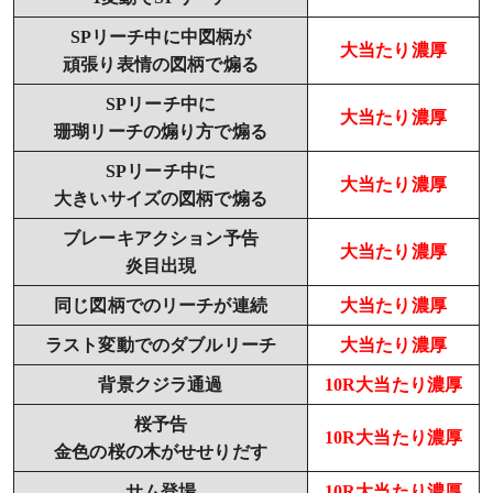
SPリーチ中に中図柄が
大当たり濃厚
頑張り表情の図柄で煽る
SPリーチ中に
大当たり濃厚
珊瑚リーチの煽り方で煽る
SPリーチ中に
大当たり濃厚
大きいサイズの図柄で煽る
ブレーキアクション予告
大当たり濃厚
炎目出現
同じ図柄でのリーチが連続
大当たり濃厚
ラスト変動でのダブルリーチ
大当たり濃厚
背景クジラ通過
10R大当たり濃厚
桜予告
10R大当たり濃厚
金色の桜の木がせせりだす
サム登場
10R大当たり濃厚