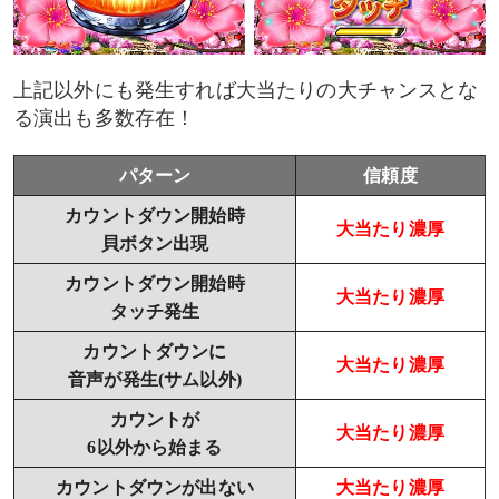
上記以外にも発生すれば大当たりの大チャンスとな
る演出も多数存在！
パターン
信頼度
カウントダウン開始時
大当たり濃厚
貝ボタン出現
カウントダウン開始時
大当たり濃厚
タッチ発生
カウントダウンに
大当たり濃厚
音声が発生(サム以外)
カウントが
大当たり濃厚
6以外から始まる
カウントダウンが出ない
大当たり濃厚