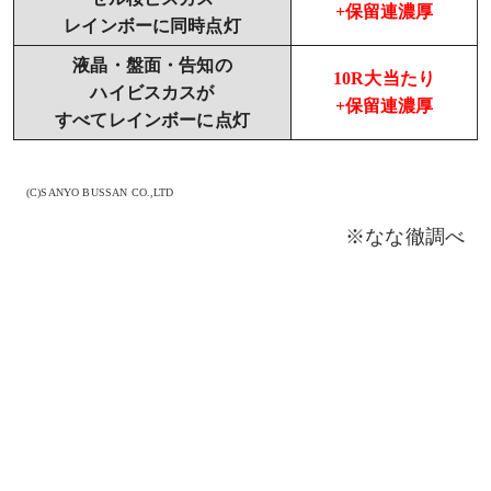
+保留連濃厚
レインボーに同時点灯
液晶・盤面・告知の
10R大当たり
ハイビスカスが
+保留連濃厚
すべてレインボーに点灯
(C)SANYO BUSSAN CO.,LTD
※なな徹調べ