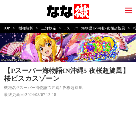
TOP
>
機種解析
>
三洋物産
>
Pスーパー海物語IN沖縄5 夜桜超旋風
>
【Pスーパー海物語IN沖縄5 夜桜超旋風】
桜ビスカスゾーン
機種名:Pスーパー海物語IN沖縄5 夜桜超旋風
最終更新日:2024/08/07 12:18