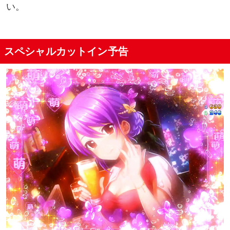
い。
スペシャルカットイン予告