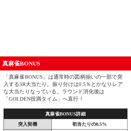
真麻雀BONUS
「真麻雀BONUS」は通常時の図柄揃いの一部で突
入する3R大当たり。振り分けは0.5％とかなりレア
な大当たりなっている。ラウンド消化後は
「GOLDEN役満タイム」へ直行！
真麻雀BONUS詳細
突入契機
初当たりの0.5%