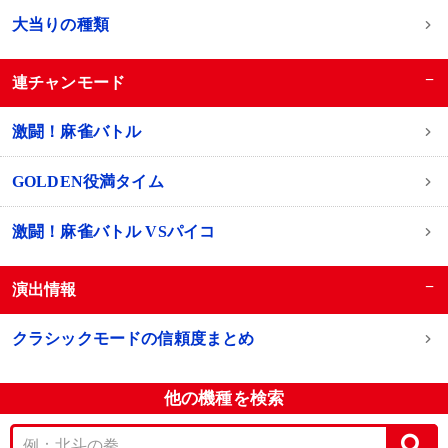
大当りの種類
−
連チャンモード
激闘！麻雀バトル
GOLDEN役満タイム
激闘！麻雀バトル VSパイコ
−
演出情報
クラシックモードの信頼度まとめ
他の機種を検索