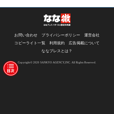
お問い合わせ
プライバシーポリシー
運営会社
コピーライト一覧
利用規約
広告掲載について
ななプレスとは？
Copyright© 2020 SANKYO AGENCY,INC. All Rights Reserved.