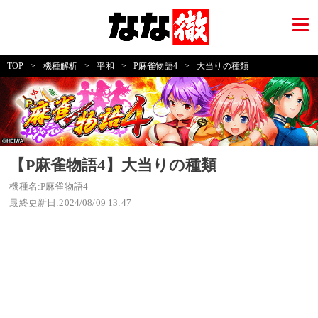
TOP
>
機種解析
>
平和
>
P麻雀物語4
>
大当りの種類
【P麻雀物語4】大当りの種類
機種名:P麻雀物語4
最終更新日:2024/08/09 13:47