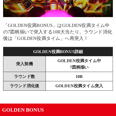
「GOLDEN役満BONUS」はGOLDEN役満タイム中
の7図柄揃いで突入する10R大当たり。ラウンド消化
後は「GOLDEN役満タイム」へ再突入！
GOLDEN役満BONUS詳細
GOLDEN役満タイム中
突入契機
7図柄揃い
ラウンド数
10R
ラウンド消化後
GOLDEN役満タイム突入
GOLDEN BONUS