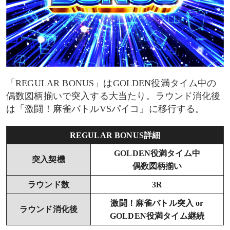
「REGULAR BONUS」はGOLDEN役満タイム中の
偶数図柄揃いで突入する大当たり。ラウンド消化後
は「激闘！麻雀バトルVSパイコ」に移行する。
REGULAR BONUS詳細
GOLDEN役満タイム中
突入契機
偶数図柄揃い
ラウンド数
3R
激闘！麻雀バトル突入 or
ラウンド消化後
GOLDEN役満タイム継続