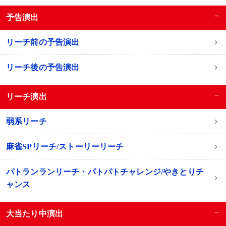
−
予告演出
リーチ前の予告演出
リーチ後の予告演出
−
リーチ演出
弱系リーチ
麻雀SPリーチ/ストーリーリーチ
パトランランリーチ・パトパトチャレンジ/やきとりチ
ャンス
−
大当たり中演出