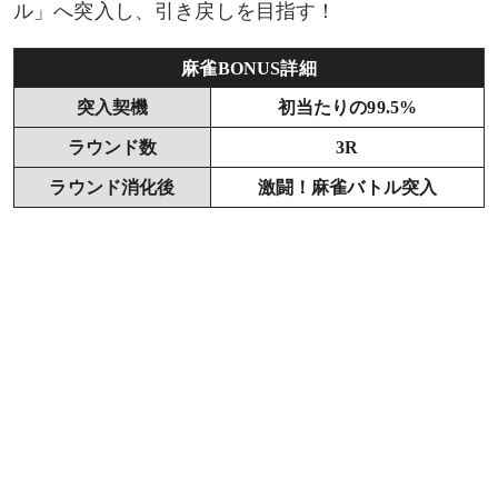
ル」へ突入し、引き戻しを目指す！
麻雀BONUS詳細
突入契機
初当たりの99.5%
ラウンド数
3R
ラウンド消化後
激闘！麻雀バトル突入