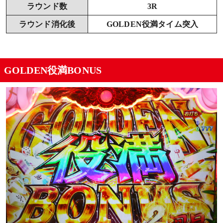
ラウンド数
3R
ラウンド消化後
GOLDEN役満タイム突入
GOLDEN役満BONUS