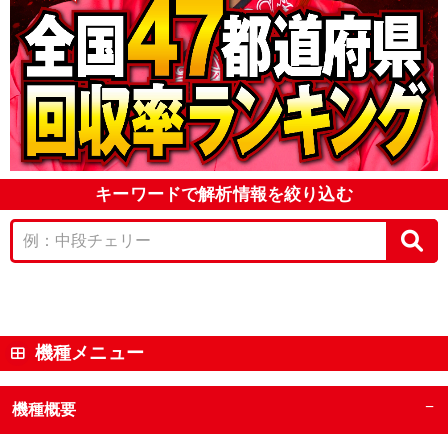
キーワードで解析情報を絞り込む
機種メニュー
−
機種概要