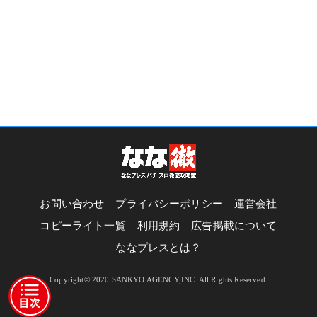
お問い合わせ
プライバシーポリシー
運営会社
コピーライト一覧
利用規約
広告掲載について
ななプレスとは？
Copyright© 2020 SANKYO AGENCY,INC. All Rights Reserved.