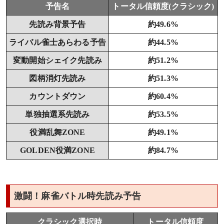
予告名
トータル信頼度(クラシック)
先読み背景予告
約49.6%
ライバル雀士あらわる予告
約44.5%
変動開始シェイク先読み
約51.2%
図柄消灯先読み
約51.3%
カウントダウン
約60.4%
単独抽選系先読み
約53.5%
役満乱舞ZONE
約49.1%
GOLDEN役満ZONE
約84.7%
激闘！麻雀バトル時先読み予告
クラシック選択時
トータル信頼度