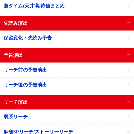
遊タイム(天井)期待値まとめ
−
先読み演出
保留変化・先読み予告
−
予告演出
リーチ前の予告演出
リーチ後の予告演出
−
リーチ演出
弱系リーチ
麻雀SPリーチ/ストーリーリーチ