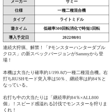
メーカー
サミー
仕様
一種二種混合機
タイプ
ライトミドル
遊タイム
低確率500回転消化で時短1回転
導入予定日
2022/08/01
連続大狩猟、解禁！「Pモンスターハンターダブル
クロス」の新スペックバージョンがSammyから登
場！
本機は大当たり確率約1/199.8の一種二種混合機。右
打ちRUSHモード突入率は50％、継続率は約84％と
なっている。
右打ち中の大当たりは「継続率約84％×ALL800
個」！スピード感溢れる討伐でモンスターを狩りま
くれ！