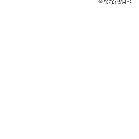
※なな徹調べ