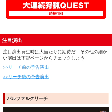
注目演出
注目演出発生時は大当たりに期待だ！その他の細か
い演出は下記ページからチェックしよう！
>>リーチ前の予告演出
>>リーチ後の予告演出
バルファルクリーチ