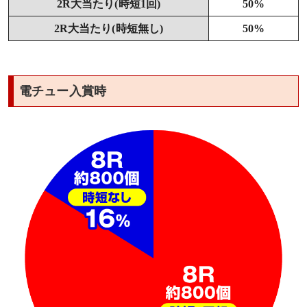
2R大当たり(時短1回)
50%
2R大当たり(時短無し)
50%
電チュー入賞時