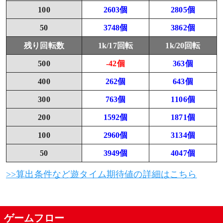
100
2603個
2805個
50
3748個
3862個
残り回転数
1k/17回転
1k/20回転
500
-42個
363個
400
262個
643個
300
763個
1106個
200
1592個
1871個
100
2960個
3134個
50
3949個
4047個
>>算出条件など遊タイム期待値の詳細はこちら
ゲームフロー