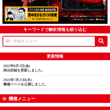
キーワードで解析情報を絞り込む
更新情報
2022年8月5日(金)
演出詳細を更新しました。
2022年7月21日(木)
機種ページを公開しました。
機種メニュー