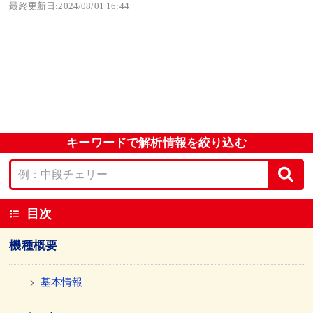
最終更新日:2024/08/01 16:44
キーワードで解析情報を絞り込む
目次
機種概要
基本情報