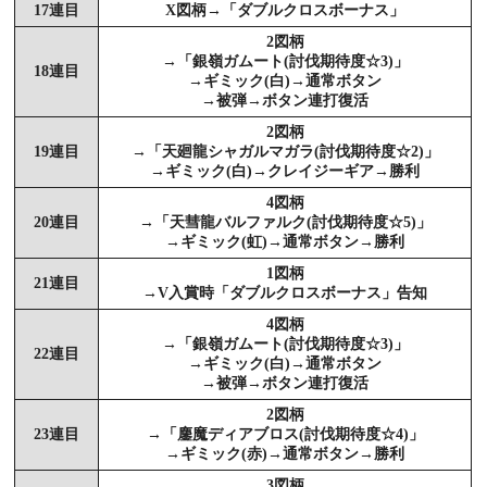
17連目
X図柄→「ダブルクロスボーナス」
2図柄
→「銀嶺ガムート(討伐期待度☆3)」
18連目
→ギミック(白)→通常ボタン
→被弾→ボタン連打復活
2図柄
19連目
→「天廻龍シャガルマガラ(討伐期待度☆2)」
→ギミック(白)→クレイジーギア→勝利
4図柄
20連目
→「天彗龍バルファルク(討伐期待度☆5)」
→ギミック(虹)→通常ボタン→勝利
1図柄
21連目
→V入賞時「ダブルクロスボーナス」告知
4図柄
→「銀嶺ガムート(討伐期待度☆3)」
22連目
→ギミック(白)→通常ボタン
→被弾→ボタン連打復活
2図柄
23連目
→「鏖魔ディアブロス(討伐期待度☆4)」
→ギミック(赤)→通常ボタン→勝利
3図柄