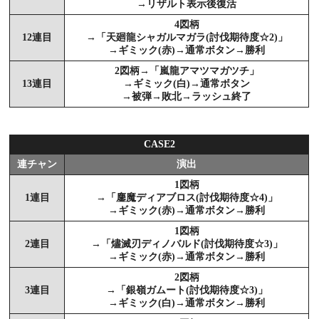
→リザルト表示後復活
4図柄
12連目
→「天廻龍シャガルマガラ(討伐期待度☆2)」
→ギミック(赤)→通常ボタン→勝利
2図柄→「嵐龍アマツマガツチ」
13連目
→ギミック(白)→通常ボタン
→被弾→敗北→ラッシュ終了
CASE2
連チャン
演出
1図柄
1連目
→「鏖魔ディアブロス(討伐期待度☆4)」
→ギミック(赤)→通常ボタン→勝利
1図柄
2連目
→「燼滅刃ディノバルド(討伐期待度☆3)」
→ギミック(赤)→通常ボタン→勝利
2図柄
3連目
→「銀嶺ガムート(討伐期待度☆3)」
→ギミック(白)→通常ボタン→勝利