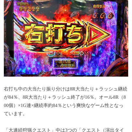
右打ち中の大当たり振り分けは8R大当たり＋ラッシュ継続
が84％、8R大当たり＋ラッシュ終了が16％。オール8R（8
00個）×1G連×継続率約84％という爽快なゲーム性となっ
ています。
「大連続狩猟クエスト」中は3つの「クエスト（演出タイ