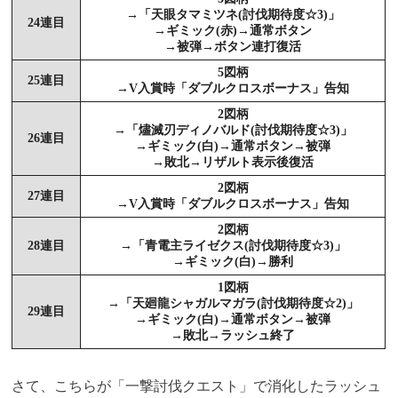
→「天眼タマミツネ(討伐期待度☆3)」
24連目
→ギミック(赤)→通常ボタン
→被弾→ボタン連打復活
5図柄
25連目
→V入賞時「ダブルクロスボーナス」告知
2図柄
→「燼滅刃ディノバルド(討伐期待度☆3)」
26連目
→ギミック(白)→通常ボタン→被弾
→敗北→リザルト表示後復活
2図柄
27連目
→V入賞時「ダブルクロスボーナス」告知
2図柄
28連目
→「青電主ライゼクス(討伐期待度☆3)」
→ギミック(白)→勝利
1図柄
→「天廻龍シャガルマガラ(討伐期待度☆2)」
29連目
→ギミック(白)→通常ボタン→被弾
→敗北→ラッシュ終了
さて、こちらが「一撃討伐クエスト」で消化したラッシュ