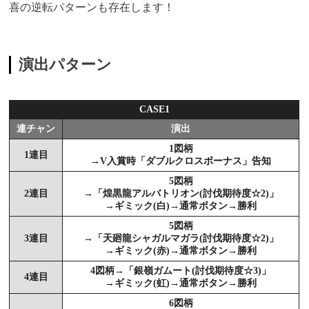
喜の逆転パターンも存在します！
演出パターン
CASE1
連チャン
演出
1図柄
1連目
→V入賞時「ダブルクロスボーナス」告知
5図柄
2連目
→「煌黒龍アルバトリオン(討伐期待度☆2)」
→ギミック(白)→通常ボタン→勝利
5図柄
3連目
→「天廻龍シャガルマガラ(討伐期待度☆2)」
→ギミック(赤)→通常ボタン→勝利
4図柄→「銀嶺ガムート(討伐期待度☆3)」
4連目
→ギミック(虹)→通常ボタン→勝利
6図柄