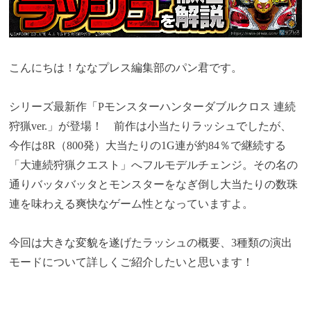
こんにちは！ななプレス編集部のパン君です。
シリーズ最新作「Pモンスターハンターダブルクロス 連続
狩猟ver.」が登場！ 前作は小当たりラッシュでしたが、
今作は8R（800発）大当たりの1G連が約84％で継続する
「大連続狩猟クエスト」へフルモデルチェンジ。その名の
通りバッタバッタとモンスターをなぎ倒し大当たりの数珠
連を味わえる爽快なゲーム性となっていますよ。
今回は大きな変貌を遂げたラッシュの概要、3種類の演出
モードについて詳しくご紹介したいと思います！