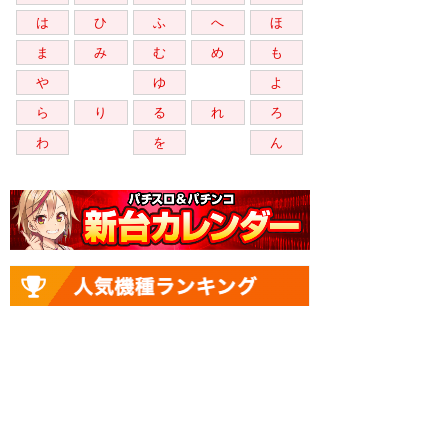
は
ひ
ふ
へ
ほ
ま
み
む
め
も
や
ゆ
よ
ら
り
る
れ
ろ
わ
を
ん