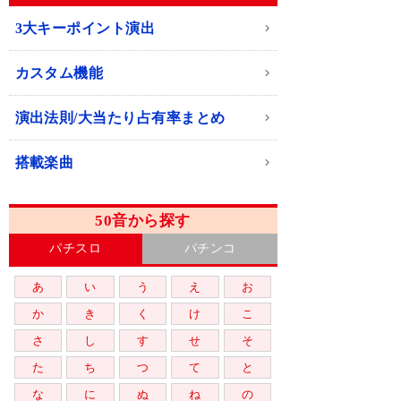
3大キーポイント演出
カスタム機能
演出法則/大当たり占有率まとめ
搭載楽曲
50音から探す
パチスロ
パチンコ
あ
い
う
え
お
か
き
く
け
こ
さ
し
す
せ
そ
た
ち
つ
て
と
な
に
ぬ
ね
の