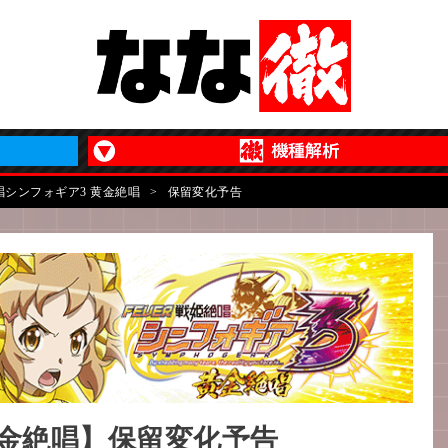
唱シンフォギア3 黄金絶唱
>
保留変化予告
黄金絶唱】保留変化予告