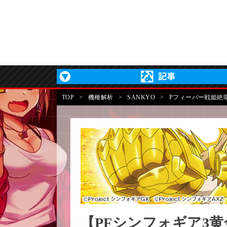
TOP
>
機種解析
>
SANKYO
>
Pフィーバー戦姫絶
【PFシンフォギア3