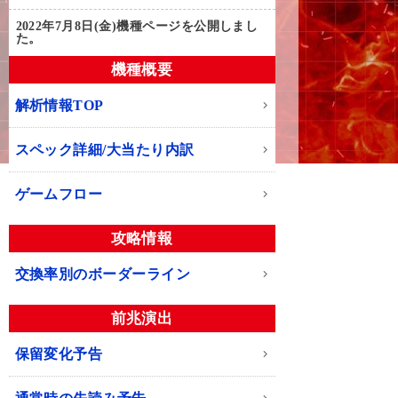
2022年7月8日(金)
機種ページを公開しまし
た。
機種概要
解析情報TOP
スペック詳細/大当たり内訳
ゲームフロー
攻略情報
交換率別のボーダーライン
前兆演出
保留変化予告