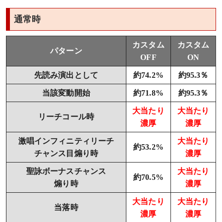
通常時
カスタム
カスタム
パターン
OFF
ON
先読み演出として
約74.2%
約95.3％
当該変動開始
約71.8%
約95.3％
大当たり
大当たり
リーチコール時
濃厚
濃厚
激唱インフィニティリーチ
大当たり
約53.2%
チャンス目煽り時
濃厚
聖詠ボーナスチャンス
大当たり
約70.5%
煽り時
濃厚
大当たり
大当たり
当落時
濃厚
濃厚