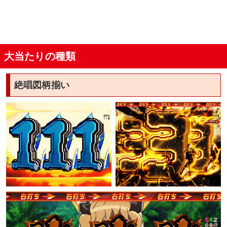
保留内に大当たりがある期待値(保留4個満タン
時)
大当たりの種類
絶唱図柄揃い