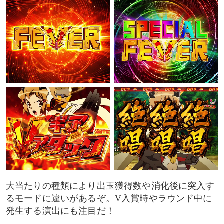
翼モード
クリスモード
マリアモード
切歌&調モード
サンジェルマンモード
ラウンド中演出
ファンファーレ(V入賞時演出)
大当たりの種類により出玉獲得数や消化後に突入す
V-STOCK
るモードに違いがあるぞ。V入賞時やラウンド中に
発生する演出にも注目だ！
V-STOCK告知率