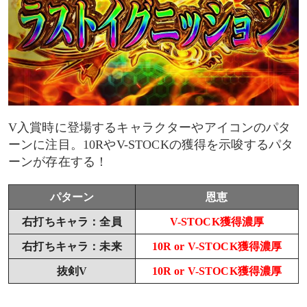
V入賞時に登場するキャラクターやアイコンのパタ
ーンに注目。10RやV-STOCKの獲得を示唆するパタ
ーンが存在する！
パターン
恩恵
右打ちキャラ：全員
V-STOCK獲得濃厚
右打ちキャラ：未来
10R or V-STOCK獲得濃厚
抜剣V
10R or V-STOCK獲得濃厚