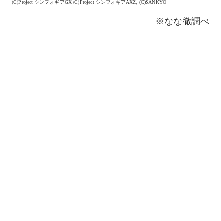
(C)Project シンフォギアGX (C)Project シンフォギアAXZ, (C)SANKYO
※なな徹調べ