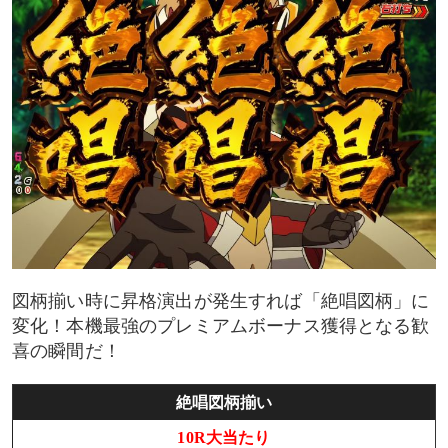
図柄揃い時に昇格演出が発生すれば「絶唱図柄」に
変化！本機最強のプレミアムボーナス獲得となる歓
喜の瞬間だ！
絶唱図柄揃い
10R大当たり