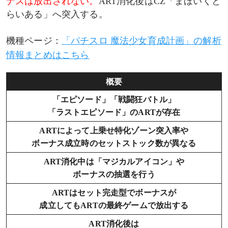
ナスは放出されない。
ART消化後はCZ「まほいくと
スーパー戦闘狂バトル
らいある」へ突入する。
サバイバルバトル
機種ページ：
「パチスロ 魔法少女育成計画」の解析
情報まとめはこちら
狙えカットイン
ラストエピソード
概要
「エピソード」「戦闘狂バトル」
ART終了後
「ラストエピソード」のARTが存在
ARTによって上乗せ特化ゾーン突入率や
ARTのセット数表示
ボーナス成立時のセットストック数が異なる
ART消化中は「マジカルアイコン」や
ボーナスの抽選を行う
ARTはセット完走型でボーナスが
成立してもARTの最終ゲームで放出する
ART消化後は