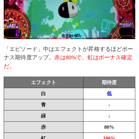
「エピソード」中はエフェクトが昇格するほどボー
ナス期待度アップ。
赤は80%で、虹はボーナス確定
だ。
エフェクト
期待度
白
低
青
↓
緑
↓
赤
80%
虹
100%