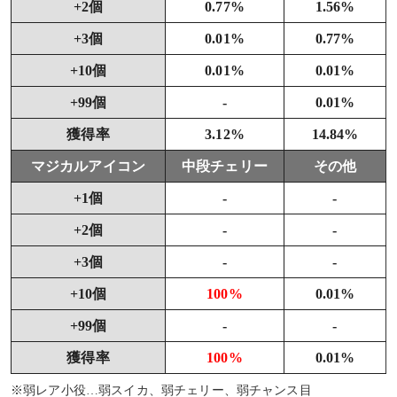
+2個
0.77%
1.56%
+3個
0.01%
0.77%
+10個
0.01%
0.01%
+99個
-
0.01%
獲得率
3.12%
14.84%
マジカルアイコン
中段チェリー
その他
+1個
-
-
+2個
-
-
+3個
-
-
+10個
100%
0.01%
+99個
-
-
獲得率
100%
0.01%
※弱レア小役…弱スイカ、弱チェリー、弱チャンス目