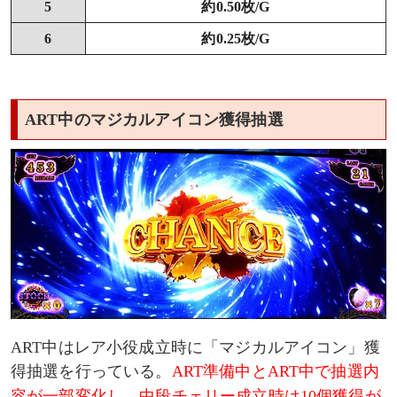
5
約0.50枚/G
6
約0.25枚/G
ART中のマジカルアイコン獲得抽選
ART中はレア小役成立時に「マジカルアイコン」獲
得抽選を行っている。
ART準備中とART中で抽選内
容が一部変化し、中段チェリー成立時は10個獲得が