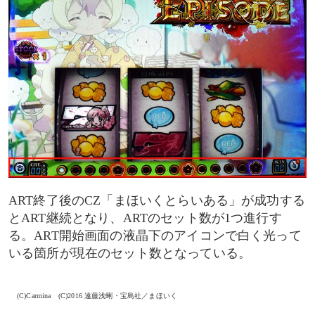
ART終了後のCZ「まほいくとらいある」が成功する
とART継続となり、ARTのセット数が1つ進行す
る。ART開始画面の液晶下のアイコンで白く光って
いる箇所が現在のセット数となっている。
(C)Carmina (C)2016 遠藤浅蜊・宝島社／まほいく