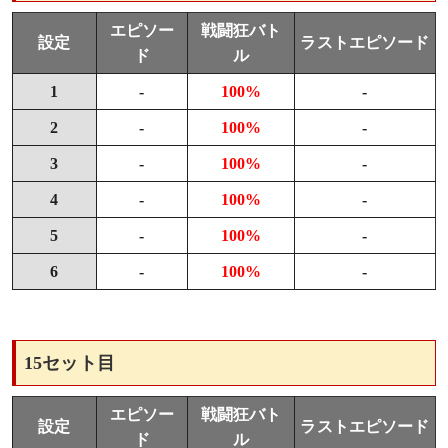
エピソー
戦闘狂バト
設定
ラストエピソード
ド
ル
1
-
100%
-
2
-
100%
-
3
-
100%
-
4
-
100%
-
5
-
100%
-
6
-
100%
-
15セット目
エピソー
戦闘狂バト
設定
ラストエピソード
ド
ル