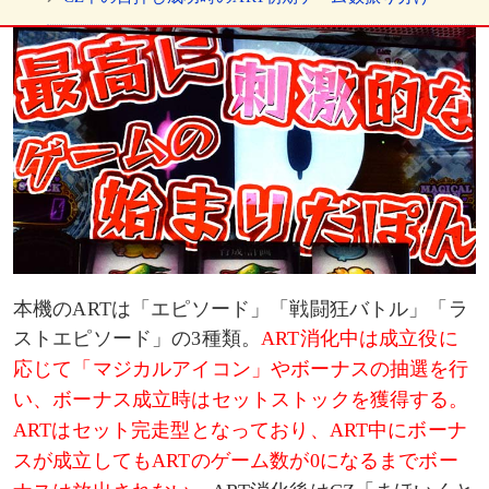
CZ成功時のART種別振り分け
5の倍数セット以外
5セット目・10セット目
15セット目
エピソード
本機のARTは「エピソード」「戦闘狂バトル」「ラ
エフェクト別のボーナス期待度
ストエピソード」の3種類。
ART消化中は成立役に
応じて「マジカルアイコン」やボーナスの抽選を行
ネガポジフリーズ
い、ボーナス成立時はセットストックを獲得する。
ARTはセット完走型となっており、ART中にボーナ
戦闘狂バトル
スが成立してもARTのゲーム数が0になるまでボー