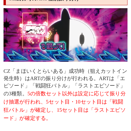
CZ「まほいくとらいある」成功時（狙えカットイン
発生時）はARTの振り分けが行われる。ARTは「エ
ピソード」「戦闘狂バトル」「ラストエピソード」
の3種類。
5の倍数セット以外は設定に応じて振り分
け抽選が行われ、5セット目・10セット目は「戦闘
狂バトル」が確定し、15セット目は「ラストエピソ
ード」が確定する。