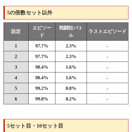
5の倍数セット以外
エピソー
戦闘狂バト
設定
ラストエピソード
ド
ル
1
97.7%
2.3%
-
2
97.7%
2.3%
-
3
98.4%
1.6%
-
4
98.4%
1.6%
-
5
99.2%
0.8%
-
6
99.8%
0.2%
-
5セット目・10セット目