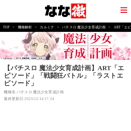
TOP
>
機種解析
>
カルミナ
>
パチスロ 魔法少女育成計画
>
ART「エ
【パチスロ 魔法少女育成計画】ART「エ
ピソード」「戦闘狂バトル」「ラストエ
ピソード」
機種名:パチスロ 魔法少女育成計画
最終更新日:2023/12/14 17:24