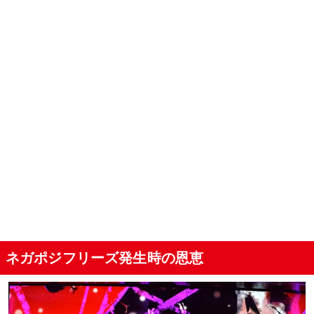
ネガポジフリーズ発生時の恩恵