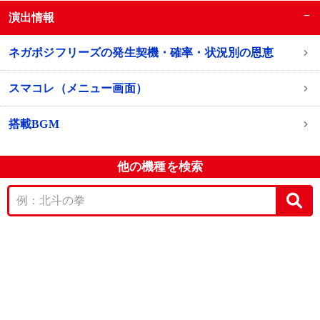
−
演出情報
ネガポジフリーズの発生契機・確率・状況別の恩恵
スマコレ（メニュー画面）
搭載BGM
他の機種を検索