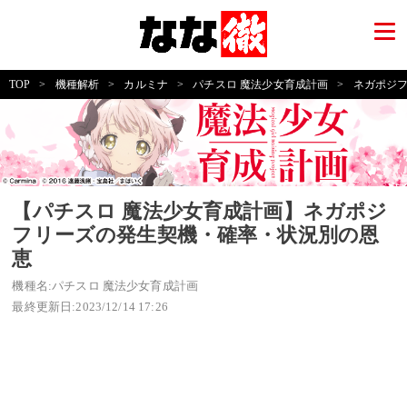
TOP
>
機種解析
>
カルミナ
>
パチスロ 魔法少女育成計画
>
ネガポジ
【パチスロ 魔法少女育成計画】ネガポジ
フリーズの発生契機・確率・状況別の恩
恵
機種名:パチスロ 魔法少女育成計画
最終更新日:2023/12/14 17:26