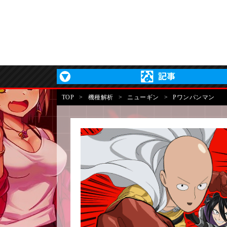
TOP
>
機種解析
>
ニューギン
>
Pワンパンマン