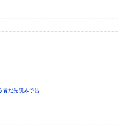
る者だ先読み予告