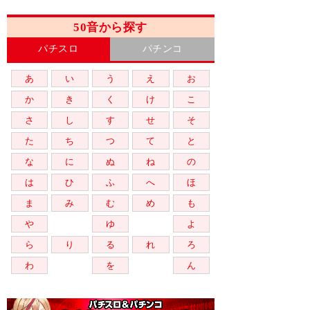
50音から探す
パチスロ
パチンコ
あ
い
う
え
お
か
き
く
け
こ
さ
し
す
せ
そ
た
ち
つ
て
と
な
に
ぬ
ね
の
は
ひ
ふ
へ
ほ
ま
み
む
め
も
や
ゆ
よ
ら
り
る
れ
ろ
わ
を
ん