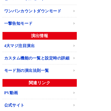
ワンパンカウントダウンモード
一撃告知モード
演出情報
4大マジ注目演出
カスタム機能の一覧と設定時の詳細
モード別の演出法則一覧
関連リンク
PV動画
公式サイト