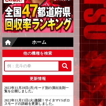
ホーム
他の機種を検索
更新情報
2022年11月28日(月)
モード別の演出法則一
覧を公開しました。
2022年11月15日(火)
激闘！サイタマVSボロ
スモードの詳細を更新しました。