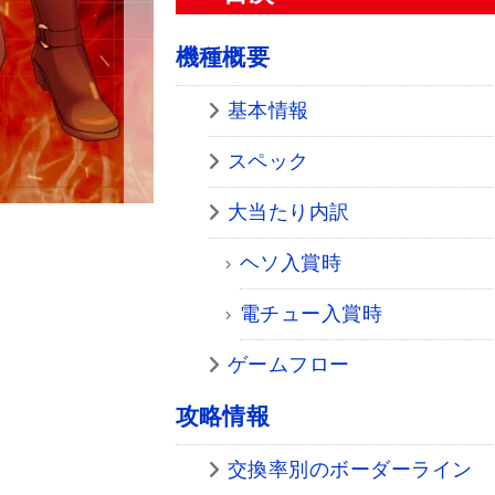
機種概要
基本情報
スペック
大当たり内訳
ヘソ入賞時
電チュー入賞時
ゲームフロー
攻略情報
交換率別のボーダーライン