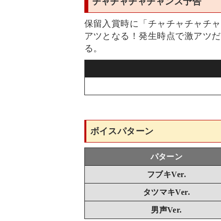
チャチャチャチャンス予告
保留入賞時に「チャチャチャチャ
アツとなる！発生時点で激アツだ
る。
ボイスパターン
パターン
フブキVer.
タツマキVer.
男声Ver.