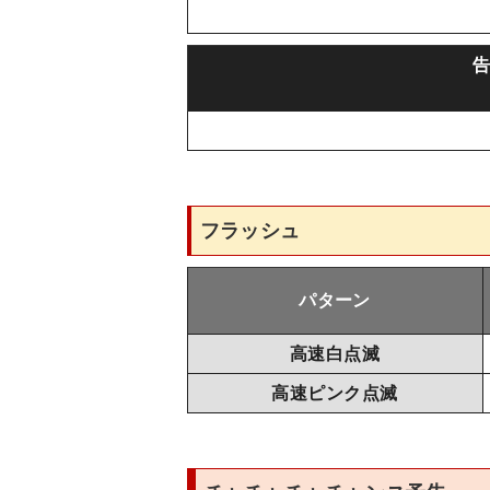
告
フラッシュ
パターン
高速白点滅
高速ピンク点滅