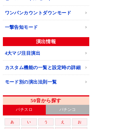
ワンパンカウントダウンモード
一撃告知モード
演出情報
4大マジ注目演出
カスタム機能の一覧と設定時の詳細
モード別の演出法則一覧
50音から探す
パチスロ
パチンコ
あ
い
う
え
お