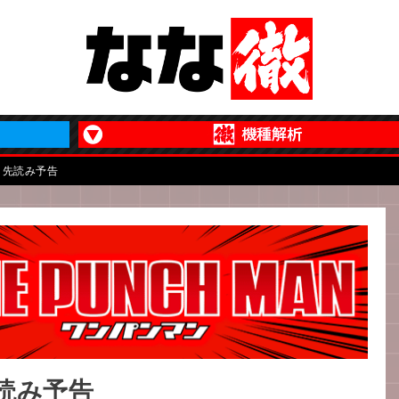
先読み予告
読み予告