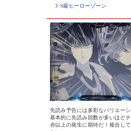
S級ヒーローゾーン
先読み予告には多彩なバリエーシ
基本的に先読み回数が多いほどチ
赤以上の発生に期待だ！複合して