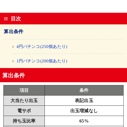
目次
算出条件
4円パチンコ(250個あたり)
1円パチンコ(200個あたり)
算出条件
項目
条件
大当たり出玉
表記出玉
電サポ
出玉増減なし
持ち玉比率
65%