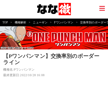
TOP
>
機種解析
>
ニューギン
>
Pワンパンマン
>
交換率別のボーダー
【Pワンパンマン】交換率別のボーダー
ライン
機種名:Pワンパンマン
最終更新日:2022/10/28 16:08