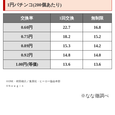
1円パチンコ(200個あたり)
交換率
1回交換
無制限
0.60円
22.7
16.8
0.75円
18.2
15.2
0.89円
15.3
14.2
0.92円
14.8
14.0
1.00円(等価)
13.6
13.6
©ONE・村田雄介／集英社・ヒーロー協会本部
©Ｎｅｗｇｉｎ
※なな徹調べ