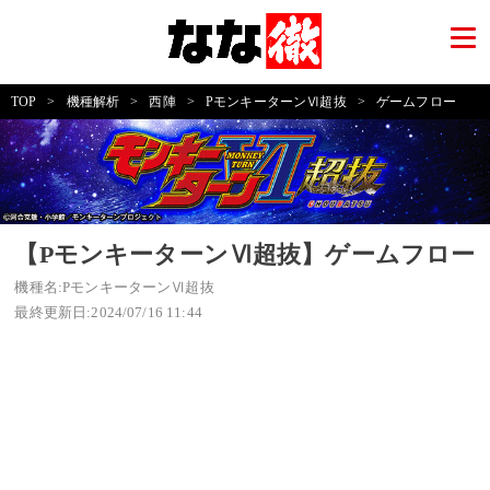
TOP
>
機種解析
>
西陣
>
PモンキーターンⅥ超抜
>
ゲームフロー
【PモンキーターンⅥ超抜】ゲームフロー
機種名:PモンキーターンⅥ超抜
最終更新日:2024/07/16 11:44