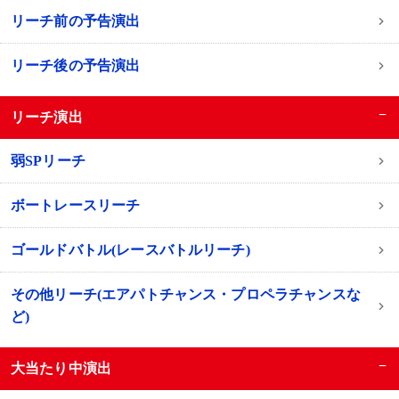
リーチ前の予告演出
リーチ後の予告演出
−
リーチ演出
弱SPリーチ
ボートレースリーチ
ゴールドバトル(レースバトルリーチ)
その他リーチ(エアパトチャンス・プロペラチャンスな
ど)
−
大当たり中演出