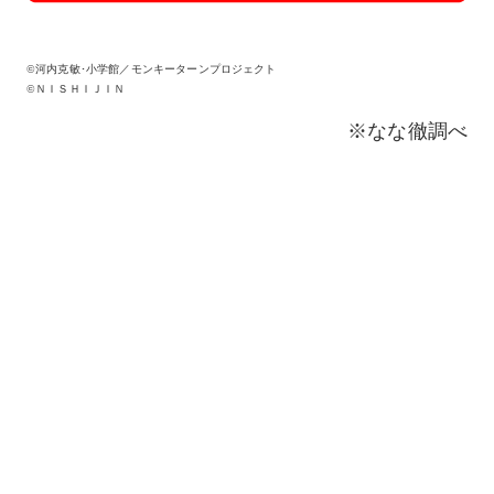
©河内克敏･小学館／モンキーターンプロジェクト
©ＮＩＳＨＩＪＩＮ
※なな徹調べ