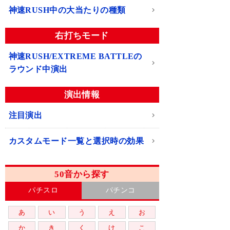
神速RUSH中の大当たりの種類
右打ちモード
神速RUSH/EXTREME BATTLEの
ラウンド中演出
演出情報
注目演出
カスタムモード一覧と選択時の効果
50音から探す
パチスロ
パチンコ
あ
い
う
え
お
か
き
く
け
こ