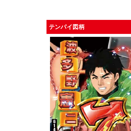
テンパイ図柄