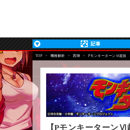
TOP
>
機種解析
>
西陣
>
PモンキーターンⅥ超抜
【PモンキーターンⅥ