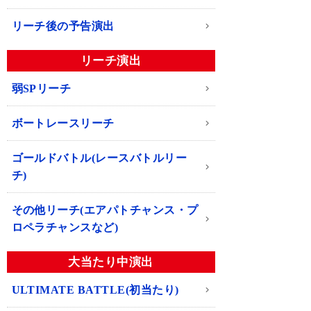
リーチ後の予告演出
リーチ演出
弱SPリーチ
ボートレースリーチ
ゴールドバトル(レースバトルリー
チ)
その他リーチ(エアパトチャンス・プ
ロペラチャンスなど)
大当たり中演出
ULTIMATE BATTLE(初当たり)