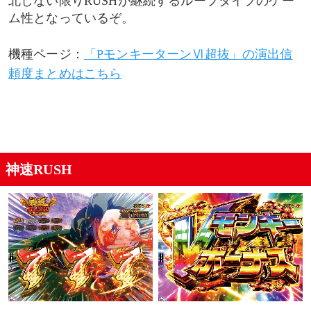
北しない限りRUSHが継続するループタイプのゲー
フリーズ発生
ム性となっているぞ。
ラウンド開始時プレミア系アクション
機種ページ：
「PモンキーターンⅥ超抜」の演出信
頼度まとめはこちら
人気
ピストン役物作動
グランドスラム達成後・特殊ムービー
神速RUSH
リザルト画面
違和感演出
電光掲示板の順位
タイマー