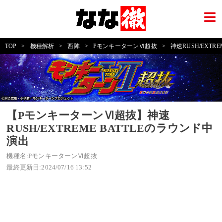
TOP
>
機種解析
>
西陣
>
PモンキーターンⅥ超抜
>
神速RUSH/EXTR
【PモンキーターンⅥ超抜】神速
RUSH/EXTREME BATTLEのラウンド中
演出
機種名:PモンキーターンⅥ超抜
最終更新日:2024/07/16 13:52