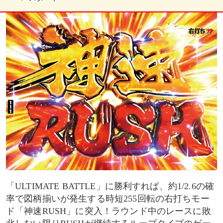
対戦相手
艇王STOCK
青島LOVE STOCK
最終ターン
ゴール前
チャンスアップ
タイトル
「ULTIMATE BATTLE」に勝利すれば、約1/2.6の確
率で図柄揃いが発生する時短255回転の右打ちモー
タイトル色
ド「神速RUSH」に突入！ラウンド中のレースに敗