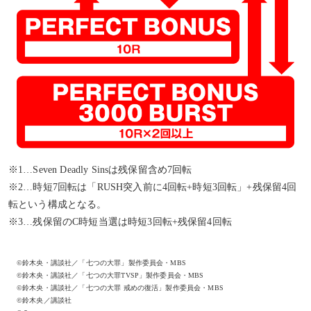
※1…Seven Deadly Sinsは残保留含め7回転
※2…時短7回転は「RUSH突入前に4回転+時短3回転」+残保留4回
転という構成となる。
※3…残保留のC時短当選は時短3回転+残保留4回転
©鈴木央・講談社／「七つの大罪」製作委員会・MBS
©鈴木央・講談社／「七つの大罪TVSP」製作委員会・MBS
©鈴木央・講談社／「七つの大罪 戒めの復活」製作委員会・MBS
©鈴木央／講談社