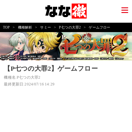
TOP
>
機種解析
>
サミー
>
P七つの大罪2
>
ゲームフロー
【P七つの大罪2】ゲームフロー
機種名:P七つの大罪2
最終更新日:2024/07/16 14:29