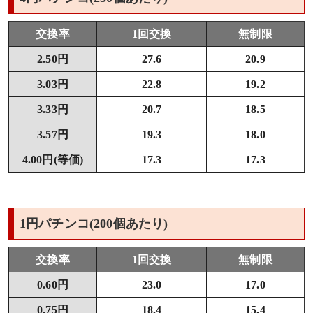
交換率
1回交換
無制限
2.50円
27.6
20.9
3.03円
22.8
19.2
3.33円
20.7
18.5
3.57円
19.3
18.0
4.00円(等価)
17.3
17.3
1円パチンコ(200個あたり)
交換率
1回交換
無制限
0.60円
23.0
17.0
0.75円
18.4
15.4