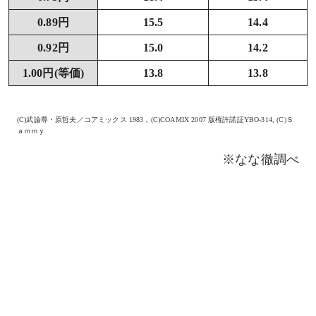
0.89円
15.5
14.4
0.92円
15.0
14.2
1.00円(等価)
13.8
13.8
(C)武論尊・原哲夫／コアミックス 1983，(C)COAMIX 2007 版権許諾証YBO-314, (C)Ｓ
ａｍｍｙ
※なな徹調べ