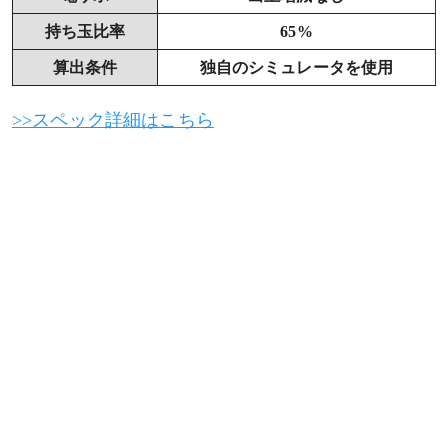
持ち玉比率
65%
算出条件
独自のシミュレータを使用
>>スペック詳細はこちら