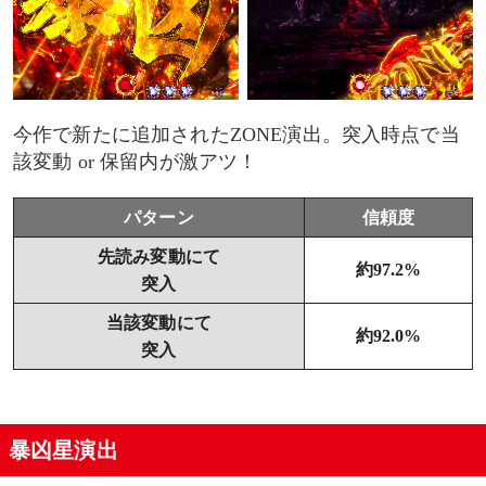
今作で新たに追加されたZONE演出。突入時点で当
該変動 or 保留内が激アツ！
パターン
信頼度
先読み変動にて
約97.2%
突入
当該変動にて
約92.0%
突入
暴凶星演出