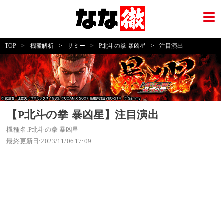
TOP
>
機種解析
>
サミー
>
P北斗の拳 暴凶星
>
注目演出
【P北斗の拳 暴凶星】注目演出
機種名:P北斗の拳 暴凶星
最終更新日:2023/11/06 17:09