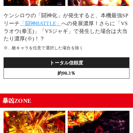
ケンシロウの「闘神化」が発生すると、本機最強SP
リーチ
「闘神BATTLE」
への発展濃厚！さらに「VS
ラオウ(拳王)」「VSジャギ」で発生した場合は大当
たり濃厚(※)！？
※…敵キャラを任意で選択した場合を除く
トータル信頼度
約90.3％
暴凶ZONE