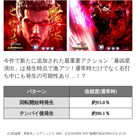
今作で新たに追加された最重要アクション「暴凶星
演出」は発生時点で激アツ！通常時だけでなく右打
ち中にも発生の可能性あり…！？
パターン
信頼度(通常時)
回転開始時発生
約93.0％
テンパイ後発生
約90.1％
(C)武論尊・原哲夫／コアミックス 1983，(C)COAMIX 2007 版権許諾証YBO-314, (C)Ｓ