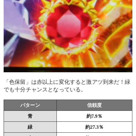
「色保留」は赤以上に変化すると激アツ到来だ！緑
でも十分チャンスとなっている。
パターン
信頼度
青
約7.9％
緑
約27.3％