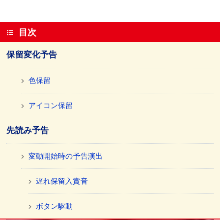
目次
保留変化予告
色保留
アイコン保留
先読み予告
変動開始時の予告演出
遅れ保留入賞音
ボタン駆動