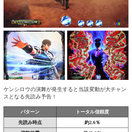
ケンシロウの演舞が発生すると当該変動が大チャン
スとなる先読み予告！
パターン
トータル信頼度
先読み時点
約2.6％