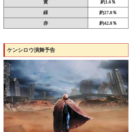
黄
約1.6％
緑
約27.0％
赤
約42.8％
ケンシロウ演舞予告