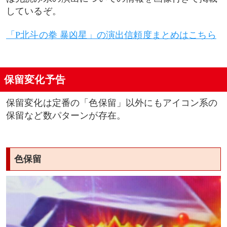
しているぞ。
変動終了前の予告演出
「P北斗の拳 暴凶星」の演出信頼度まとめはこちら
チャンス目予告
保留変化予告
保留変化は定番の「色保留」以外にもアイコン系の
保留など数パターンが存在。
色保留