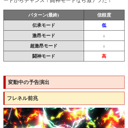
ードからチャンス！闘神モードなら激アツだ！
パターン(最終)
信頼度
伝承モード
低
激昂モード
↓
超激昂モード
↓
闘神モード
高
変動中の予告演出
フレネル前兆