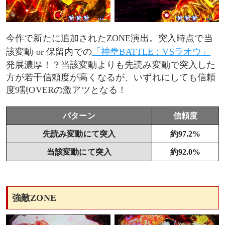
今作で新たに追加されたZONE演出。突入時点で当
該変動 or 保留内での
「神拳BATTLE：VSラオウ」
発展濃厚！？当該変動よりも先読み変動で突入した
方が若干信頼度が高くなるが、いずれにしても信頼
度9割OVERの激アツとなる！
パターン
信頼度
先読み変動にて突入
約97.2%
当該変動にて突入
約92.0%
強敵ZONE