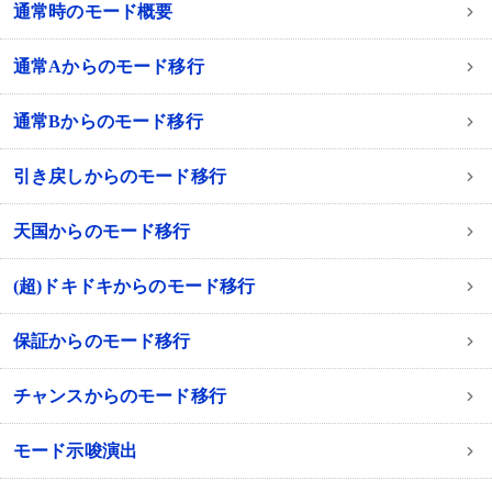
通常時のモード概要
通常Aからのモード移行
通常Bからのモード移行
引き戻しからのモード移行
天国からのモード移行
(超)ドキドキからのモード移行
保証からのモード移行
チャンスからのモード移行
モード示唆演出