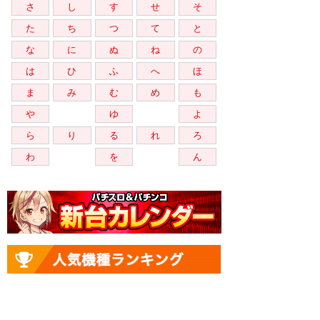
さ
し
す
せ
そ
た
ち
つ
て
と
な
に
ぬ
ね
の
は
ひ
ふ
へ
ほ
ま
み
む
め
も
や
ゆ
よ
ら
り
る
れ
ろ
わ
を
ん