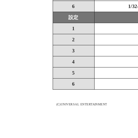
6
1/32
設定
1
2
3
4
5
6
(C)UNIVERSAL ENTERTAINMENT