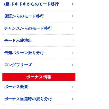
(超)ドキドキからのモード移行
保証からのモード移行
チャンスからのモード移行
モード示唆演出
告知パターン振り分け
ロングフリーズ
ボーナス情報
ボーナス概要
ボーナス当選時の振り分け