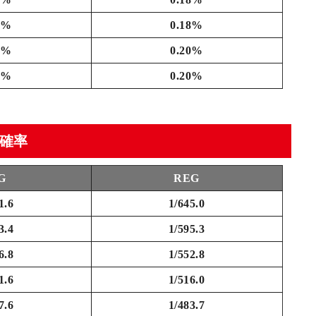
0%
0.18%
2%
0.20%
2%
0.20%
ス確率
G
REG
1.6
1/645.0
3.4
1/595.3
6.8
1/552.8
1.6
1/516.0
7.6
1/483.7