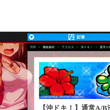
TOP
>
機種解析
>
アクロス
>
沖ドキ！
>
通常A/
【沖ドキ！】通常A/B