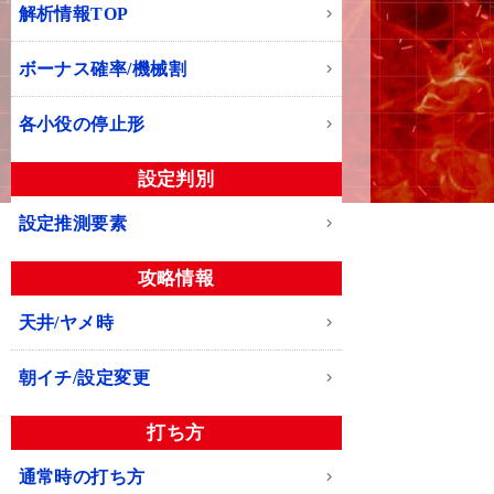
解析情報TOP
ボーナス確率/機械割
各小役の停止形
設定判別
設定推測要素
攻略情報
天井/ヤメ時
朝イチ/設定変更
打ち方
通常時の打ち方