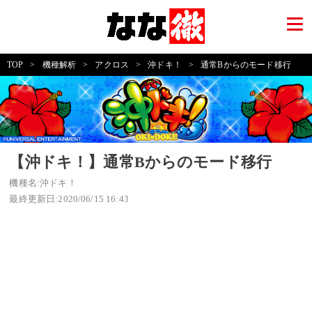
TOP
>
機種解析
>
アクロス
>
沖ドキ！
>
通常Bからのモード移行
【沖ドキ！】通常Bからのモード移行
機種名:沖ドキ！
最終更新日:2020/06/15 16:43