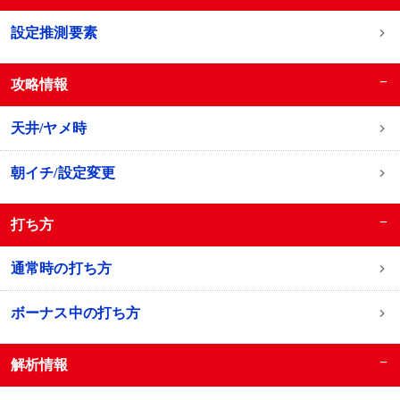
設定推測要素
−
攻略情報
天井/ヤメ時
朝イチ/設定変更
−
打ち方
通常時の打ち方
ボーナス中の打ち方
−
解析情報