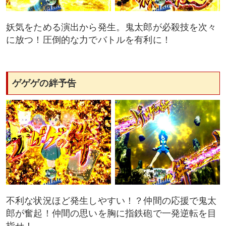
妖気をためる演出から発生。鬼太郎が必殺技を次々
に放つ！圧倒的な力でバトルを有利に！
ゲゲゲの絆予告
不利な状況ほど発生しやすい！？仲間の応援で鬼太
郎が奮起！仲間の思いを胸に指鉄砲で一発逆転を目
指せ！