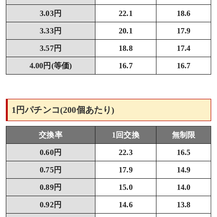
3.03円
22.1
18.6
3.33円
20.1
17.9
3.57円
18.8
17.4
4.00円(等価)
16.7
16.7
1円パチンコ(200個あたり)
交換率
1回交換
無制限
0.60円
22.3
16.5
0.75円
17.9
14.9
0.89円
15.0
14.0
0.92円
14.6
13.8