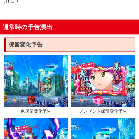
通常時の予告演出
保留変化予告
色保留変化予告
プレゼント保留変化予告