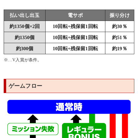
払い出し出玉
電サポ
振り分け
約1350個×2回
10回転+残保留1回転
約30％
約1350個
10回転+残保留1回転
約51％
約300個
10回転+残保留1回転
約19％
※…V入賞が条件。
ゲームフロー