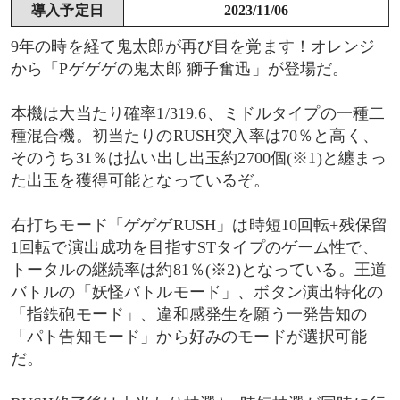
主要リーチ演出
導入予定日
2023/11/06
9年の時を経て鬼太郎が再び目を覚ます！オレンジ
ファミリーロングリーチ/妖怪遭遇リーチ
から「Pゲゲゲの鬼太郎 獅子奮迅」が登場だ。
EPISODE CHANCE
本機は大当たり確率1/319.6、ミドルタイプの一種二
種混合機。初当たりのRUSH突入率は70％と高く、
特殊リーチ
そのうち31％は払い出し出玉約2700個(※1)と纏まっ
た出玉を獲得可能となっているぞ。
ゲゲゲRUSHの詳細と演出モード一覧
右打ちモード「ゲゲゲRUSH」は時短10回転+残保留
妖怪バトルモード
1回転で演出成功を目指すSTタイプのゲーム性で、
トータルの継続率は約81％(※2)となっている。王道
指鉄砲モード
バトルの「妖怪バトルモード」、ボタン演出特化の
「指鉄砲モード」、違和感発生を願う一発告知の
パト告知モード
「パト告知モード」から好みのモードが選択可能
だ。