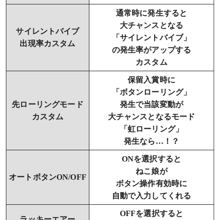
通常時に発生すると
大チャンスとなる
サイレントバイブ
「サイレントバイブ」
出現率カスタム
の発生率がアップする
カスタム
保留入賞時に
「ボタンローリング」
先ローリングモード
発生で当該変動が
カスタム
大チャンスとなるモード
「虹ローリング」
発生なら…！？
ONを選択すると
ねこ娘が
オートボタンON/OFF
ボタン操作有効時に
自動で入力してくれる
OFFを選択すると
ラッキーエアー