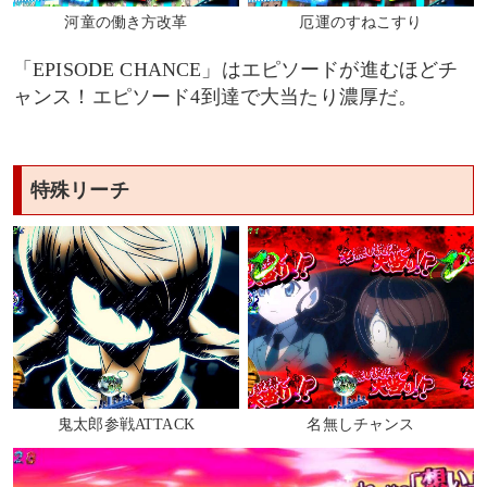
河童の働き方改革
厄運のすねこすり
「EPISODE CHANCE」はエピソードが進むほどチ
ャンス！エピソード4到達で大当たり濃厚だ。
特殊リーチ
鬼太郎参戦ATTACK
名無しチャンス