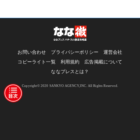
お問い合わせ
プライバシーポリシー
運営会社
コピーライト一覧
利用規約
広告掲載について
ななプレスとは？
Copyright© 2020 SANKYO AGENCY,INC. All Rights Reserved.