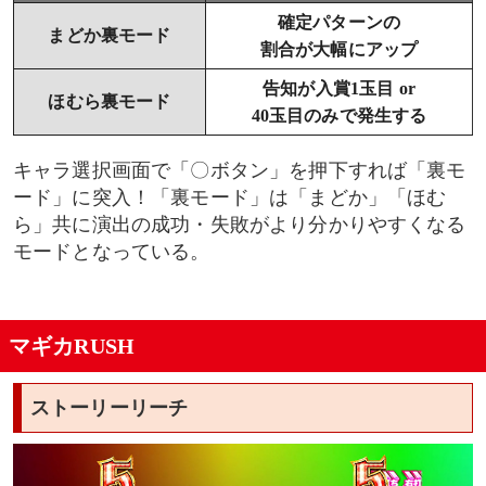
確定パターンの
まどか裏モード
割合が大幅にアップ
告知が入賞1玉目 or
ほむら裏モード
40玉目のみで発生する
キャラ選択画面で「〇ボタン」を押下すれば「裏モ
ード」に突入！「裏モード」は「まどか」「ほむ
ら」共に演出の成功・失敗がより分かりやすくなる
モードとなっている。
マギカRUSH
ストーリーリーチ