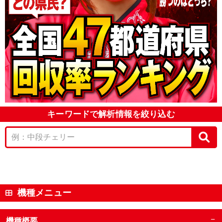
キーワードで解析情報を絞り込む
機種メニュー
−
機種概要