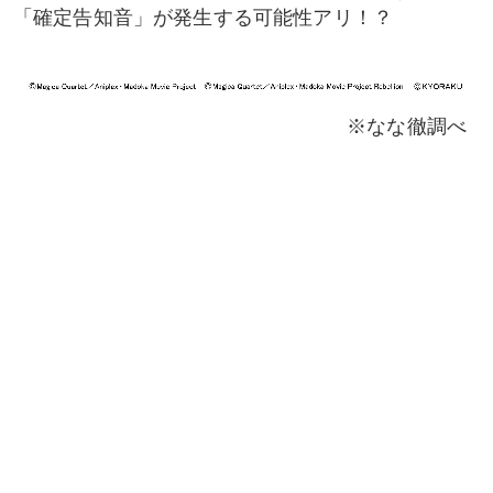
「確定告知音」が発生する可能性アリ！？
※なな徹調べ