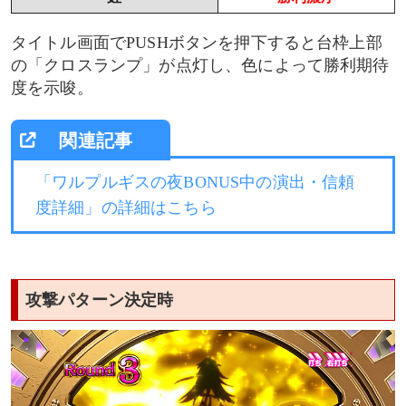
タイトル画面でPUSHボタンを押下すると台枠上部
の「クロスランプ」が点灯し、色によって勝利期待
度を示唆。
「ワルプルギスの夜BONUS中の演出・信頼
度詳細」の詳細はこちら
攻撃パターン決定時