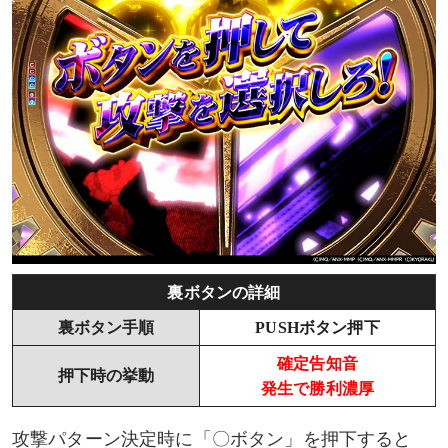
裏ボタンの詳細
裏ボタン手順
PUSHボタン押下
確定告知音
押下時の挙動
発生で勝利濃厚
攻撃パターン決定時に「〇ボタン」を押下すると