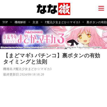
TOP
>
機種解析
>
京楽
>
P魔法少女まどか☆マギカ3
>
裏ボタンの有効
【まどマギ3 パチンコ】裏ボタンの有効
タイミングと法則
機種名:P魔法少女まどか☆マギカ3
最終更新日:2024/09/18 18:20