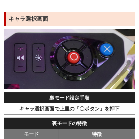
キャラ選択画面
裏モード設定手順
キャラ選択画面で上皿の「〇ボタン」を押下
裏モードの特徴
モード
特徴