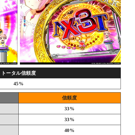
トータル信頼度
45%
信頼度
33%
33%
40%