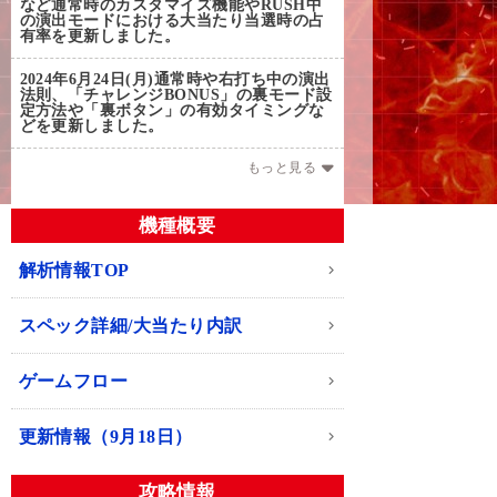
など通常時のカスタマイズ機能やRUSH中
の演出モードにおける大当たり当選時の占
有率を更新しました。
2024年6月24日(月)
通常時や右打ち中の演出
法則、「チャレンジBONUS」の裏モード設
定方法や「裏ボタン」の有効タイミングな
どを更新しました。
もっと見る
機種概要
解析情報TOP
スペック詳細/大当たり内訳
ゲームフロー
更新情報（9月18日）
攻略情報