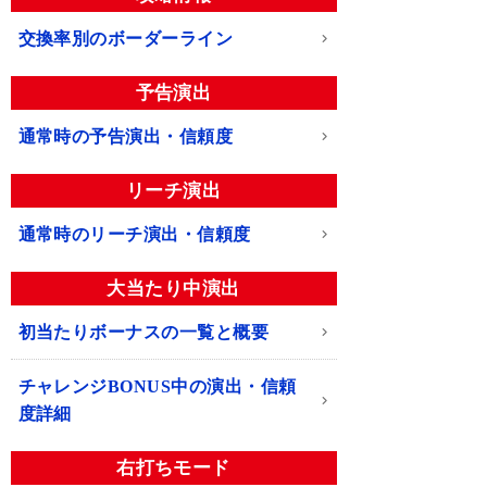
交換率別のボーダーライン
予告演出
通常時の予告演出・信頼度
リーチ演出
通常時のリーチ演出・信頼度
大当たり中演出
初当たりボーナスの一覧と概要
チャレンジBONUS中の演出・信頼
度詳細
右打ちモード