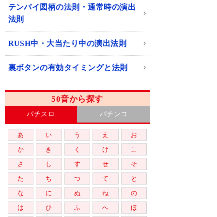
テンパイ図柄の法則・通常時の演出
法則
RUSH中・大当たり中の演出法則
裏ボタンの有効タイミングと法則
50音から探す
パチスロ
パチンコ
あ
い
う
え
お
か
き
く
け
こ
さ
し
す
せ
そ
た
ち
つ
て
と
な
に
ぬ
ね
の
は
ひ
ふ
へ
ほ