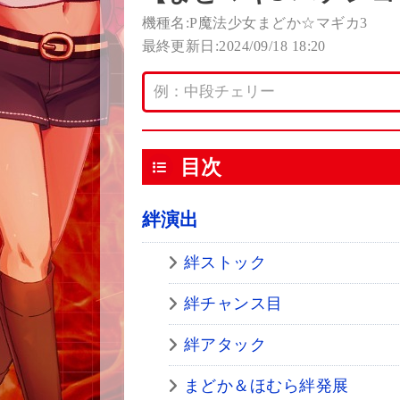
機種名:P魔法少女まどか☆マギカ3
最終更新日:2024/09/18 18:20
目次
絆演出
絆ストック
絆チャンス目
絆アタック
まどか＆ほむら絆発展