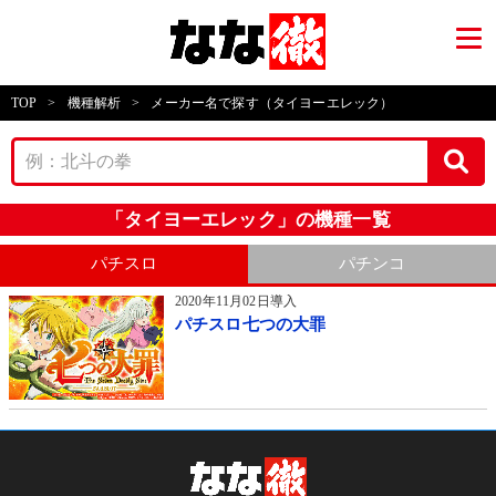
TOP
>
機種解析
>
メーカー名で探す（タイヨーエレック）
「タイヨーエレック」の機種一覧
パチスロ
パチンコ
2020年11月02日導入
パチスロ七つの大罪