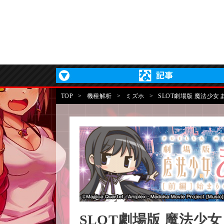
TOP
>
機種解析
>
ミズホ
>
SLOT劇場版 魔法少女
SLOT劇場版 魔法少