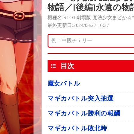
物語／[後編]永遠の物語
機種名:SLOT劇場版 魔法少女まどか☆
最終更新日:2024/08/27 10:37
目次
魔女バトル
マギカバトル突入抽選
マギカバトル勝利の報酬
マギカバトル敗北時