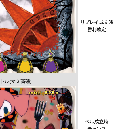
リプレイ成立時
勝利確定
トル(マミ高確)
ベル成立時
チャンス