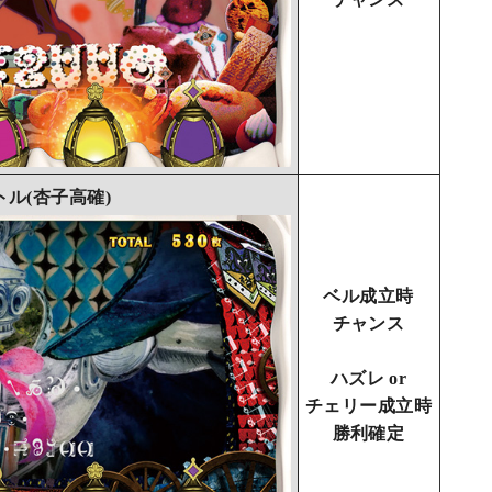
ル(杏子高確)
ベル成立時
チャンス
ハズレ or
チェリー成立時
勝利確定