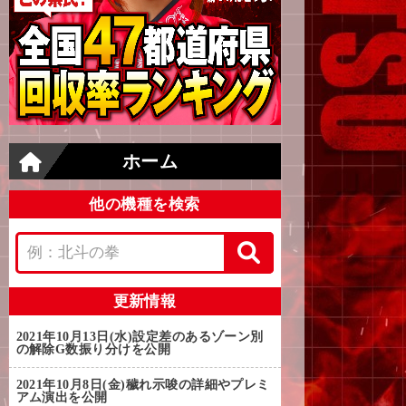
ホーム
他の機種を検索
更新情報
2021年10月13日(水)
設定差のあるゾーン別
の解除G数振り分けを公開
2021年10月8日(金)
穢れ示唆の詳細やプレミ
アム演出を公開