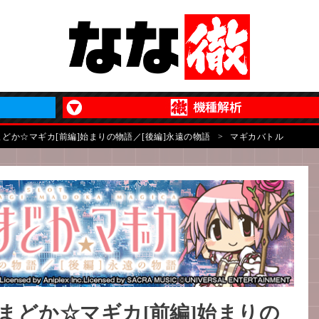
まどか☆マギカ[前編]始まりの物語／[後編]永遠の物語
>
マギカバトル
女まどか☆マギカ[前編]始まりの