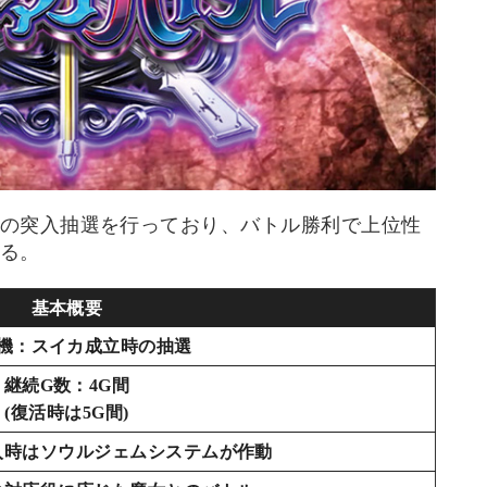
の突入抽選を行っており、バトル勝利で上位性
る。
基本概要
機：スイカ成立時の抽選
継続G数：4G間
(復活時は5G間)
入時はソウルジェムシステムが作動