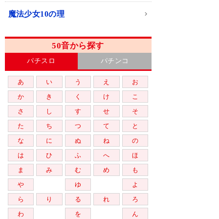
魔法少女10の理
50音から探す
パチスロ
パチンコ
あ
い
う
え
お
か
き
く
け
こ
さ
し
す
せ
そ
た
ち
つ
て
と
な
に
ぬ
ね
の
は
ひ
ふ
へ
ほ
ま
み
む
め
も
や
ゆ
よ
ら
り
る
れ
ろ
わ
を
ん