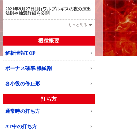
2021年9月27日(月)
ワルプルギスの夜の演出
法則や抽選詳細を公開
もっと見る
機種概要
解析情報TOP
ボーナス確率/機械割
各小役の停止形
打ち方
通常時の打ち方
AT中の打ち方