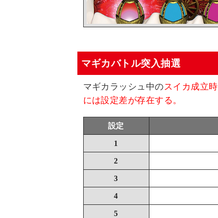
マギカバトル突入抽選
マギカラッシュ中の
スイカ成立時
には設定差が存在する。
設定
1
2
3
4
5