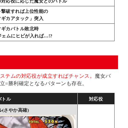
の対応役に応じた魔女とのバトル
を撃破すれば上位性能の
マギカアタック」突入
マギカバトル敗北時
ジェムにヒビが入れば…!?
ステムの対応役が成立すればチャンス。
魔女バ
立=勝利確定となるパターンも存在。
バトル
対応役
(さやか高確)