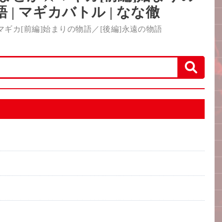
 | マギカバトル | なな徹
マギカ[前編]始まりの物語／[後編]永遠の物語