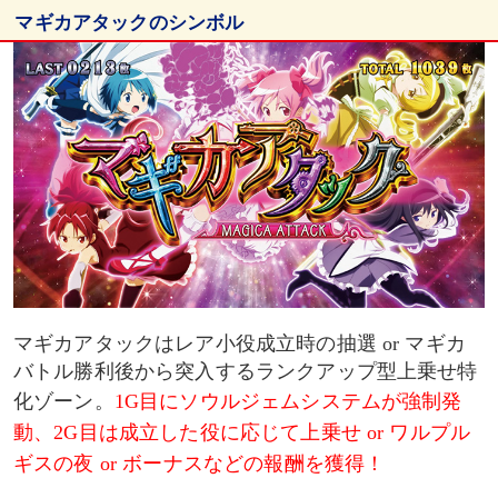
マギカアタックのシンボル
マギカアタックの報酬抽選
MAレベル1・さやか or マミ or 杏子選択時(設定1)
裏マギカアタック
裏マギカアタック中の獲得報酬
マギカアタックはレア小役成立時の抽選 or マギカ
バトル勝利後から突入するランクアップ型上乗せ特
化ゾーン。
1G目にソウルジェムシステムが強制発
動、2G目は成立した役に応じて上乗せ or ワルプル
ギスの夜 or ボーナスなどの報酬を獲得！