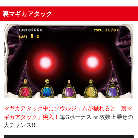
裏マギカアタック
マギカアタック中にソウルジェムが穢れると「裏マ
ギカアタック」突入！
毎Gボーナス or 枚数上乗せの
大チャンス!!