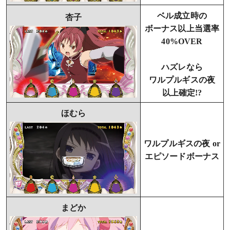
ベル成立時の
杏子
ボーナス以上当選率
40%OVER
ハズレなら
ワルプルギスの夜
以上確定!?
ほむら
ワルプルギスの夜 or
エピソードボーナス
まどか