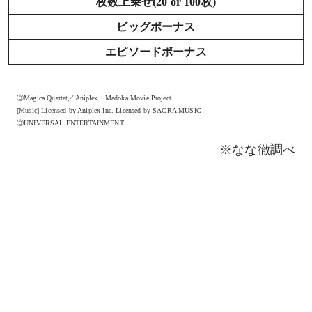
枚数上乗せ(20 or 100枚)
ビッグボーナス
エピソードボーナス
ⒸMagica Quartet／Aniplex・Madoka Movie Project
[Music] Licensed by Aniplex Inc. Licensed by SACRA MUSIC
ⒸUNIVERSAL ENTERTAINMENT
※なな徹調べ