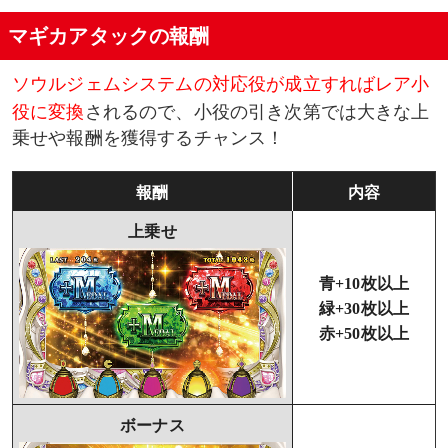
マギカアタックの報酬
ソウルジェムシステムの対応役が成立すればレア小
役に変換
されるので、小役の引き次第では大きな上
乗せや報酬を獲得するチャンス！
報酬
内容
上乗せ
青+10枚以上
緑+30枚以上
赤+50枚以上
ボーナス