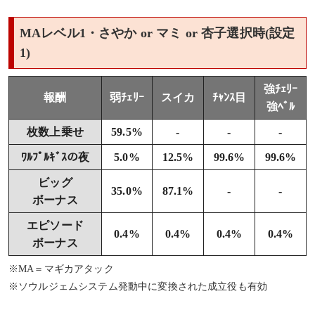
MAレベル1・さやか or マミ or 杏子選択時(設定
1)
強ﾁｪﾘｰ
報酬
弱ﾁｪﾘｰ
スイカ
ﾁｬﾝｽ目
強ﾍﾞﾙ
枚数上乗せ
59.5%
-
-
-
ﾜﾙﾌﾟﾙｷﾞｽの夜
5.0%
12.5%
99.6%
99.6%
ビッグ
35.0%
87.1%
-
-
ボーナス
エピソード
0.4%
0.4%
0.4%
0.4%
ボーナス
※MA＝マギカアタック
※ソウルジェムシステム発動中に変換された成立役も有効