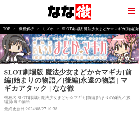
TOP
>
機種解析
>
ミズホ
>
SLOT劇場版 魔法少女まどか☆マギカ[前編]
SLOT劇場版 魔法少女まどか☆マギカ[前
編]始まりの物語／[後編]永遠の物語 | マ
ギカアタック | なな徹
機種名:SLOT劇場版 魔法少女まどか☆マギカ[前編]始まりの物語／[後
編]永遠の物語
最終更新日:2024/08/27 10:38