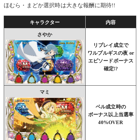
ほむら・まどか選択時は大きな報酬に期待!!
キャラクター
内容
さやか
リプレイ成立で
ワルプルギスの夜 or
エピソードボーナス
確定!?
マミ
ベル成立時の
ボーナス以上当選率
40%OVER