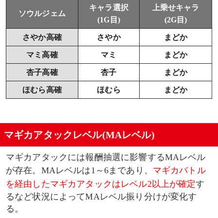
キャラ選択
上乗せキャラ
ソウルジェム
(1G目)
(2G目)
さやか高確
さやか
まどか
マミ高確
マミ
まどか
杏子高確
杏子
まどか
ほむら高確
ほむら
まどか
マギカアタックレベル(MAレベル)
マギカアタックには報酬抽選に影響するMAレベル
が存在。MAレベルは1～6まであり、
マギカバトル
を経由したマギカアタックはレベル2以上が確定
す
るなど状況によってMAレベル振り分けが変化す
る。