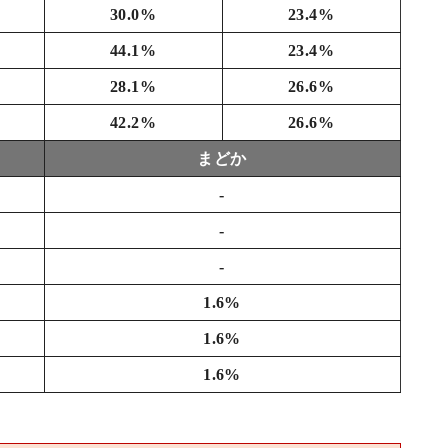
30.0%
23.4%
44.1%
23.4%
28.1%
26.6%
42.2%
26.6%
まどか
-
-
-
1.6%
1.6%
1.6%