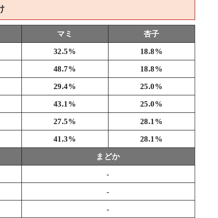
け
マミ
杏子
32.5%
18.8%
48.7%
18.8%
29.4%
25.0%
43.1%
25.0%
27.5%
28.1%
41.3%
28.1%
まどか
-
-
-