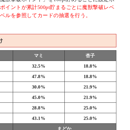
ポイントが累計500pt貯まるごとに魔獣撃破レベ
ベルを参照してカードの抽選を行う。
け
マミ
杏子
32.5%
18.8%
47.8%
18.8%
30.0%
21.9%
45.0%
21.9%
28.8%
25.0%
43.1%
25.0%
まどか