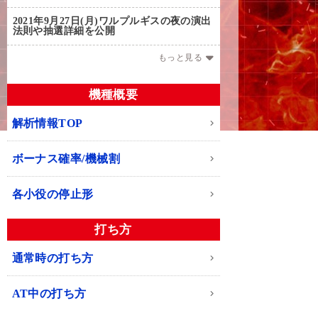
2021年9月27日(月)
ワルプルギスの夜の演出
法則や抽選詳細を公開
もっと見る
機種概要
解析情報TOP
ボーナス確率/機械割
各小役の停止形
打ち方
通常時の打ち方
AT中の打ち方