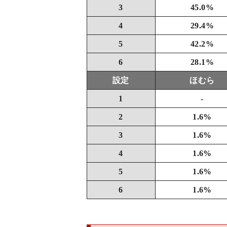
3
45.0%
4
29.4%
5
42.2%
6
28.1%
設定
ほむら
1
-
2
1.6%
3
1.6%
4
1.6%
5
1.6%
6
1.6%