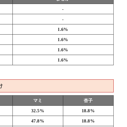
-
-
1.6%
1.6%
1.6%
1.6%
け
マミ
杏子
32.5%
18.8%
47.8%
18.8%