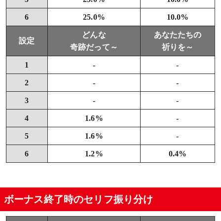
6
25.0%
10.0%
どんな
あなたたちの
設定
奇跡だって～
祈りを～
1
-
-
2
-
-
3
-
-
4
1.6%
-
5
1.6%
-
6
1.2%
0.4%
ボーナス終了時のセリフ振り分け