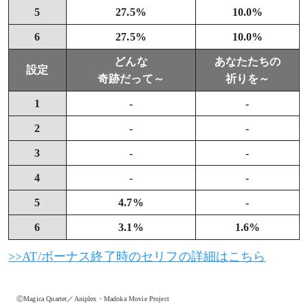
5
27.5%
10.0%
6
27.5%
10.0%
どんな
あなたたちの
設定
奇跡だって～
祈りを～
1
-
-
2
-
-
3
-
-
4
-
-
5
4.7%
-
6
3.1%
1.6%
>>AT/ボーナス終了時のセリフの詳細はこちら
ⒸMagica Quartet／Aniplex・Madoka Movie Project