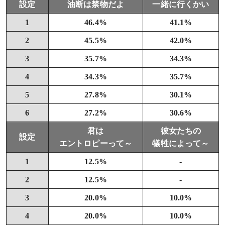
設定
油断は禁物だよ
一緒に行くかい
1
46.4%
41.1%
2
45.5%
42.0%
3
35.7%
34.3%
4
34.3%
35.7%
5
27.8%
30.1%
6
27.2%
30.6%
君は
彼女たちの
設定
エントロピーって～
犠牲によって～
1
12.5%
-
2
12.5%
-
3
20.0%
10.0%
4
20.0%
10.0%