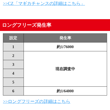
>>CZ「マギカチャンスの詳細はこちら」
ロングフリーズ発生率
設定
発生率
1
約1/76000
2
3
現在調査中
4
5
6
約1/64000
>>ロングフリーズの詳細はこちら