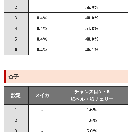
2
-
56.9%
3
0.4%
40.0%
4
0.4%
51.8%
5
0.4%
40.0%
6
0.4%
46.1%
杏子
チャンス目A・B
設定
スイカ
強ベル・強チェリー
1
-
1.6%
2
-
1.6%
3
-
5.0%