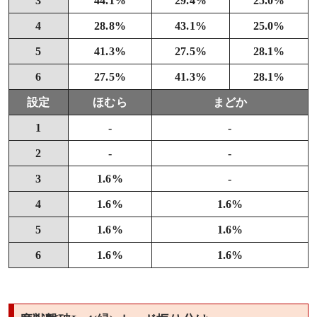
3
44.1%
29.4%
25.0%
4
28.8%
43.1%
25.0%
5
41.3%
27.5%
28.1%
6
27.5%
41.3%
28.1%
設定
ほむら
まどか
1
-
-
2
-
-
3
1.6%
-
4
1.6%
1.6%
5
1.6%
1.6%
6
1.6%
1.6%