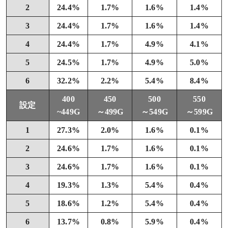
2
24.4%
1.7%
1.6%
1.4%
3
24.4%
1.7%
1.6%
1.4%
4
24.4%
1.7%
4.9%
4.1%
5
24.5%
1.7%
4.9%
5.0%
6
32.2%
2.2%
5.4%
8.4%
400
450
500
550
設定
~449G
～499G
～549G
～599G
1
27.3%
2.0%
1.6%
0.1%
2
24.6%
1.7%
1.6%
0.1%
3
24.6%
1.7%
1.6%
0.1%
4
19.3%
1.3%
5.4%
0.4%
5
18.6%
1.2%
5.4%
0.4%
6
13.7%
0.8%
5.9%
0.4%