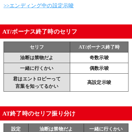
>>エンディング中の設定示唆
AT/ボーナス終了時のセリフ
セリフ
AT/ボーナス終了時
油断は禁物だよ
奇数示唆
一緒に行くかい
偶数示唆
君はエントロピーって
高設定示唆
言葉を知ってるかい
AT終了時のセリフ振り分け
設定
油断は禁物だよ
一緒に行くかい