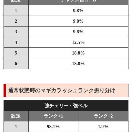
1
9.8%
2
9.8%
3
9.8%
4
12.5%
5
18.8%
6
18.8%
通常状態時のマギカラッシュランク振り分け
強チェリー・強ベル
設定
ランク+1
ランク+2
1
98.1%
1.9%