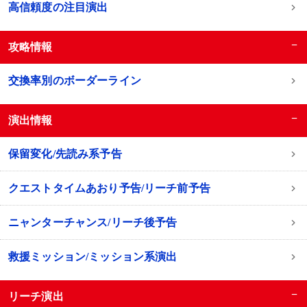
高信頼度の注目演出
−
攻略情報
交換率別のボーダーライン
−
演出情報
保留変化/先読み系予告
クエストタイムあおり予告/リーチ前予告
ニャンターチャンス/リーチ後予告
救援ミッション/ミッション系演出
−
リーチ演出