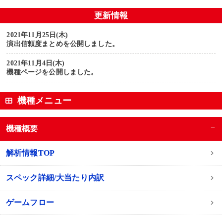
更新情報
2021年11月25日(木)
演出信頼度まとめを公開しました。
2021年11月4日(木)
機種ページを公開しました。
機種メニュー
−
機種概要
解析情報TOP
スペック詳細/大当たり内訳
ゲームフロー