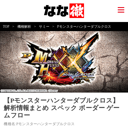
TOP
>
機種解析
>
サミー
>
Pモンスターハンターダブルクロス
【Pモンスターハンターダブルクロス】
解析情報まとめ スペック ボーダー ゲー
ムフロー
機種名:Pモンスターハンターダブルクロス