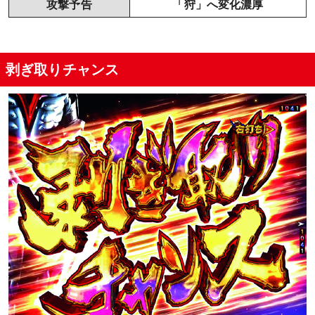
攻撃予告
「狩」へ変化濃厚
剥ぎ取りチャンス