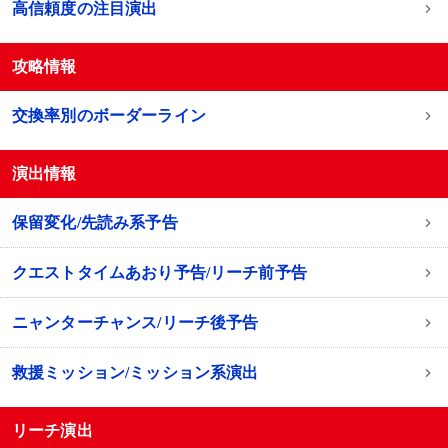
高信頼度の注目演出
攻略情報
交換率別のボーダーライン
演出情報
保留変化/先読み系予告
クエストタイムあおり予告/リーチ前予告
ニャンターチャンス/リーチ後予告
救援ミッション/ミッション系演出
リーチ演出