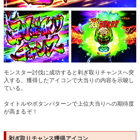
モンスター討伐に成功すると剥ぎ取りチャンスへ突
入する。獲得したアイコンで大当りの内容を示唆し
ている。
タイトルやボタンパターンで上位大当りへの期待度
が高まるぞ！
剥ぎ取りチャンス獲得アイコン