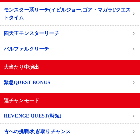
モンスター系リーチ(イビルジョー,ゴア・マガラ)/クエス
トタイム
四天王モンスターリーチ
バルファルクリーチ
大当たり中演出
緊急QUEST BONUS
連チャンモード
REVENGE QUEST(時短)
古への挑戦/剥ぎ取りチャンス