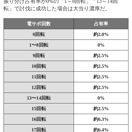
振り分け占有率が0%の「1～8回転」「13～14回
転」で討伐に成功した場合は大当り濃厚だ。
電サポ回数
占有率
0回転
約2.0%
1〜8回転
0%
9回転
約2.5%
10回転
約2.5%
11回転
約2.5%
12回転
約2.5%
13〜14回転
0%
15回転
約2.5%
16回転
約6.3%
17回転
約6.4%