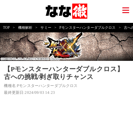
TOP
>
機種解析
>
サミー
>
Pモンスターハンターダブルクロス
>
古へ
【Pモンスターハンターダブルクロス】
古への挑戦/剥ぎ取りチャンス
機種名:Pモンスターハンターダブルクロス
最終更新日:2024/09/03 14:23