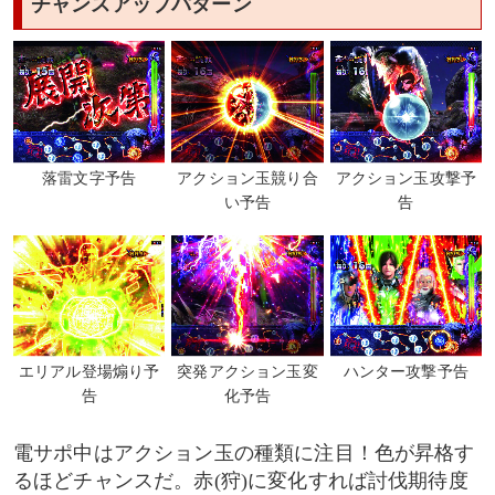
チャンスアップパターン
落雷文字予告
アクション玉競り合
アクション玉攻撃予
い予告
告
エリアル登場煽り予
突発アクション玉変
ハンター攻撃予告
告
化予告
電サポ中はアクション玉の種類に注目！色が昇格す
るほどチャンスだ。赤(狩)に変化すれば討伐期待度