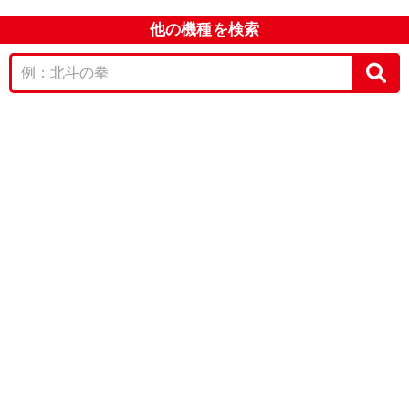
他の機種を検索